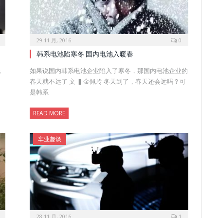
29 11 月, 2016
0
韩系电池陷寒冬 国内电池入暖春
阮
如果说国内韩系电池企业陷入了寒冬，那国内电池企业的
春天就不远了 文 ▍金佩玲 冬天到了，春天还会远吗？可
是韩系
READ MORE
车业趣谈
28 11 月, 2016
1