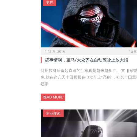
专栏
1 12 月, 2016
0
搞事情啊，宝马/大众齐在自动驾驶上放大招
特斯拉身后奋起直追的厂家真是越来越多了。 文 ▍砂
兔 就在这几天丰田频频在电动车上“亮剑”，社长丰田章
还亲
READ MORE
车业趣谈