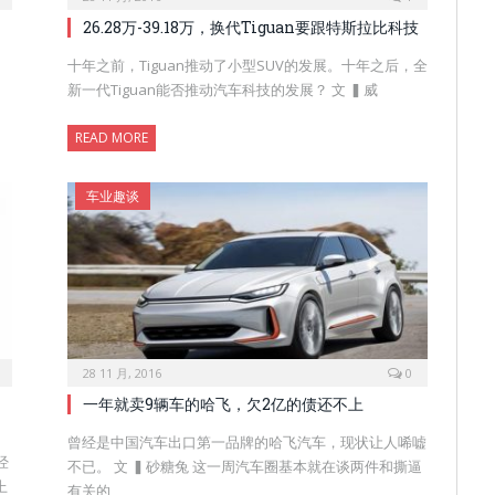
26.28万-39.18万，换代Tiguan要跟特斯拉比科技
十年之前，Tiguan推动了小型SUV的发展。十年之后，全
新一代Tiguan能否推动汽车科技的发展？ 文 ▍威
READ MORE
车业趣谈
28 11 月, 2016
0
一年就卖9辆车的哈飞，欠2亿的债还不上
曾经是中国汽车出口第一品牌的哈飞汽车，现状让人唏嘘
经
不已。 文 ▍砂糖兔 这一周汽车圈基本就在谈两件和撕逼
上
有关的