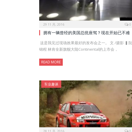
29 11 月, 2016
0
拥有一辆曾经的美国总统座驾？现在开始已不难
这是我见过现场效果最好的发布会之一。 文 /摄影 ▍
锦程 林肯全新旗舰大陆Continental的上市会，
READ MORE
车业趣谈
28 11 月, 2016
0