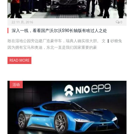
22 11 月, 2016
0
深入一线，看看国产沃尔沃S90长轴版有啥过人之处
敢在湿地公园旁边建厂造豪华车，瑞典人确实很大胆。 文 ▍砂糖兔
因为拥有宝马和奥迪，东北一直是我们国家重要的豪
READ MORE
活动