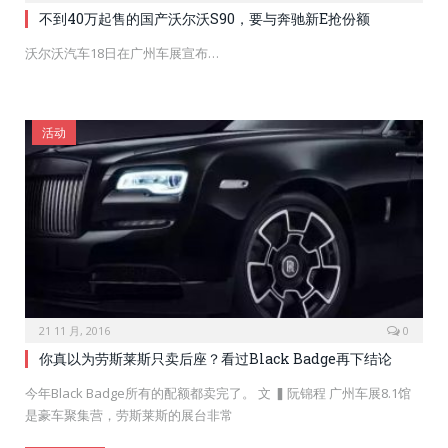
不到40万起售的国产沃尔沃S90，要与奔驰新E抢份额
沃尔沃汽车18日在广州车展宣布…
活动
21 11 月, 2016
0
你真以为劳斯莱斯只卖后座？看过Black Badge再下结论
今年Black Badge所有的配额都卖完了。 文 ▍阮锦程 广州车展8.1馆
是豪车聚集营，劳斯莱斯的展台非常