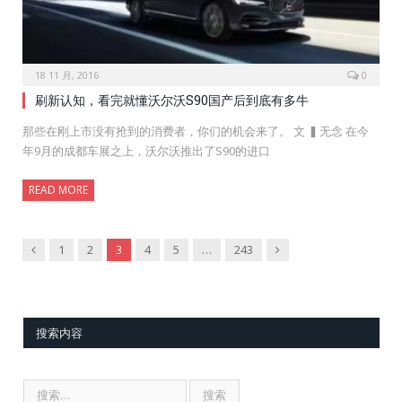
18 11 月, 2016
0
刷新认知，看完就懂沃尔沃S90国产后到底有多牛
那些在刚上市没有抢到的消费者，你们的机会来了。 文 ▍无念 在今
年9月的成都车展之上，沃尔沃推出了S90的进口
READ MORE
Previous
Next
1
2
3
4
5
…
243
搜索内容