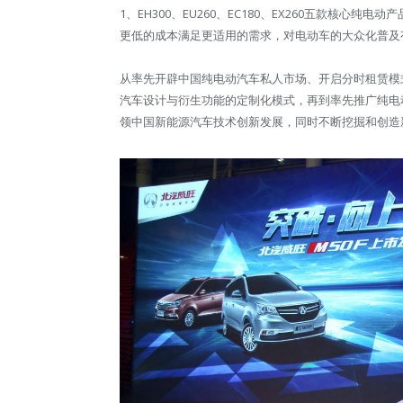
1、EH300、EU260、EC180、EX260五款核心纯
更低的成本满足更适用的需求，对电动车的大众化普及
从率先开辟中国纯电动汽车私人市场、开启分时租赁模
汽车设计与衍生功能的定制化模式，再到率先推广纯电
领中国新能源汽车技术创新发展，同时不断挖掘和创造