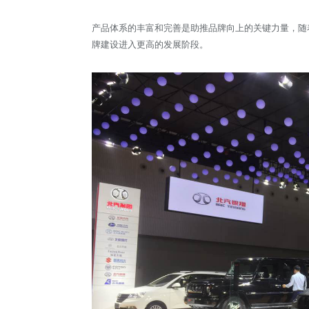
产品体系的丰富和完善是助推品牌向上的关键力量，随着
牌建设进入更高的发展阶段。