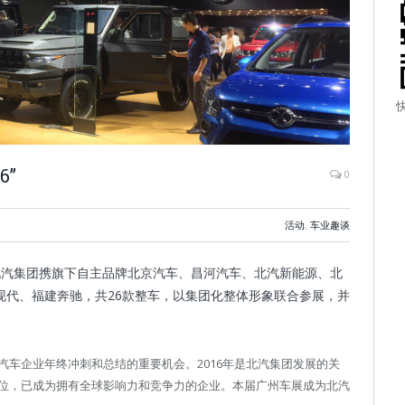
6”
0
活动
,
车业趣谈
，北汽集团携旗下自主品牌北京汽车、昌河汽车、北汽新能源、北
现代、福建奔驰，共26款整车，以集团化整体形象联合参展，并
车企业年终冲刺和总结的重要机会。2016年是北汽集团发展的关
60位，已成为拥有全球影响力和竞争力的企业。本届广州车展成为北汽