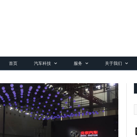
首页
汽车科技
服务
关于我们