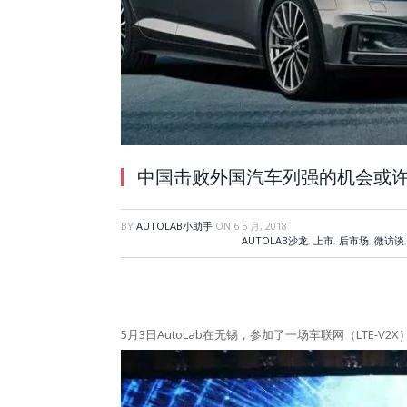
中国击败外国汽车列强的机会或
BY
AUTOLAB小助手
ON
6 5 月, 2018
AUTOLAB沙龙
,
上市
,
后市场
,
微访谈
5月3日AutoLab在无锡，参加了一场车联网（LTE-V