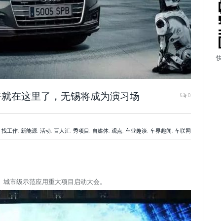
许就在这里了，无锡将成为演习场
0
,
找工作
,
新能源
,
活动
,
百人汇
,
秀项目
,
自媒体
,
观点
,
车业趣谈
,
车界趣闻
,
车联网
2X） 城市级示范应用重大项目启动大会。