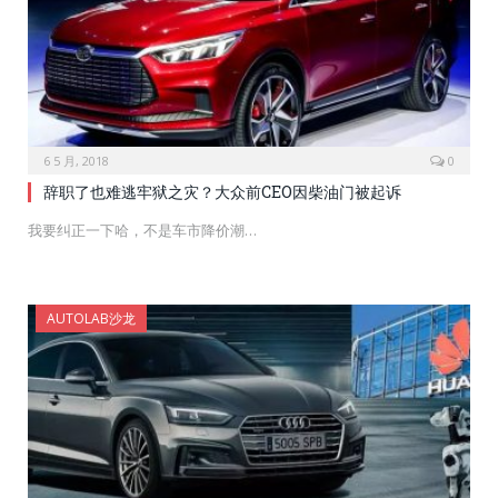
6 5 月, 2018
0
辞职了也难逃牢狱之灾？大众前CEO因柴油门被起诉
我要纠正一下哈，不是车市降价潮…
AUTOLAB沙龙