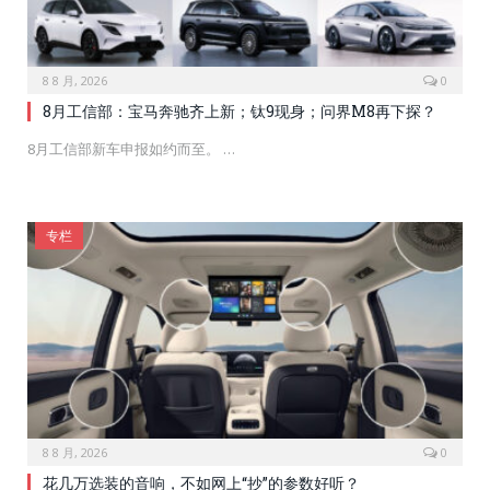
8 8 月, 2026
0
8月工信部：宝马奔驰齐上新；钛9现身；问界M8再下探？
8月工信部新车申报如约而至。 …
专栏
8 8 月, 2026
0
花几万选装的音响，不如网上“抄”的参数好听？