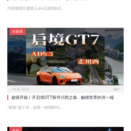
汽车曾经只是把人从A点送到B点…
自媒体
7 8 月, 2026
0
超级开箱丨开启境GT7探寻川西之巅，触摸世界的另一端
“猎装”这个词，自带一种旧时代…
专栏