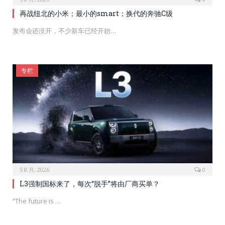
再战纽北的小米；最小的smart；换代的奔驰C级
发布会还没开，不少新车已经开始…
专栏
5 8 月, 2026
0
L3强制国标来了，每次“脱手”将由厂商买单？
“The future is …