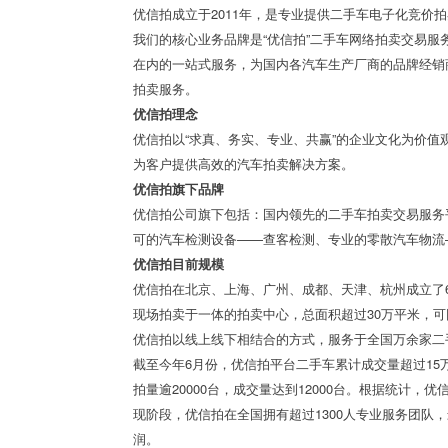
优信拍成立于2011年，是专业提供二手车电子化竞价
我们的核心业务品牌是“优信拍”二手车网络拍卖交易
在内的一站式服务，为国内各汽车生产厂商的品牌经销
拍卖服务。
优信拍理念
优信拍以“求真、务实、专业、共赢”的企业文化为价值
为客户提供高效的汽车拍卖解决方案。
优信拍旗下品牌
优信拍公司旗下包括：国内领先的二手车拍卖交易服务平台—
可的汽车检测设备——查客检测、专业的零散汽车物流
优信拍目前规模
优信拍在北京、上海、广州、成都、天津、杭州成立了
现场拍卖于一体的拍卖中心，总面积超过30万平米，可同
优信拍以线上线下相结合的方式，服务于全国万余家二
截至今年6月份，优信拍平台二手车累计成交量超过15
拍量逾20000台，成交量达到12000台。根据统计，
现阶段，优信拍在全国拥有超过1300人专业服务团队
润。