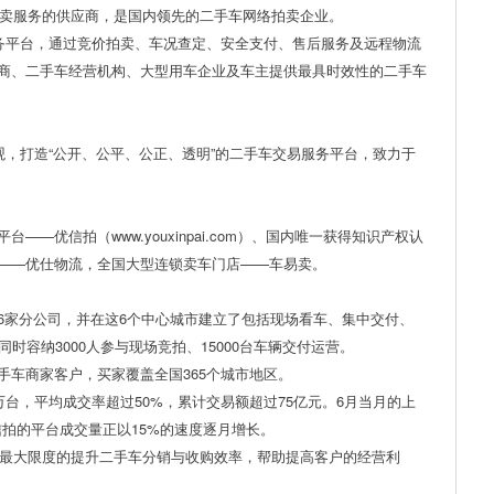
拍卖服务的供应商，是国内领先的二手车网络拍卖企业。
服务平台，通过竞价拍卖、车况查定、安全支付、售后服务及远程物流
商、二手车经营机构、大型用车企业及车主提供最具时效性的二手车
观，打造“公开、公平、公正、透明”的二手车交易服务平台，致力于
—优信拍（www.youxinpai.com）、国内唯一获得知识产权认
——优仕物流，全国大型连锁卖车门店——车易卖。
6家分公司，并在这6个中心城市建立了包括现场看车、集中交付、
时容纳3000人参与现场竞拍、15000台车辆交付运营。
手车商家客户，买家覆盖全国365个城市地区。
万台，平均成交率超过50%，累计交易额超过75亿元。6月当月的上
优信拍的平台成交量正以15%的速度逐月增长。
，最大限度的提升二手车分销与收购效率，帮助提高客户的经营利