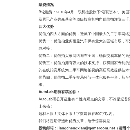
融资情况
B轮融资：2013年4月，联想控股旗下“君联资本”、美
及腾讯产业共赢基金等顶级投资机构向优信拍注资三千
四大优势
优信拍四大方面的优势，造就了中国最大的二手车网络
优势一：优信拍业务覆盖汽车保有量大的区域市场，车
缝对接；
优势二：优信拍买家网络遍布全国，确保交易车辆的高
优势三：优信拍拥有强大的技术支持，获得国家专利的
的在线拍卖系统为二手车网络拍卖的高质高效提供技术
优势四：优信拍二手车交易环节一体化服务平台，从车
求。
AutoLab期待有稿的你：
AutoLab现公开征集有个性有观点的文章，不论是
士来稿！
题材不限！文体不限！字数建议在800字以内。
我们将定期评选出优秀文章，给予惊喜奖励！
投稿邮箱：jiangchengxian@gemsroom.net（请