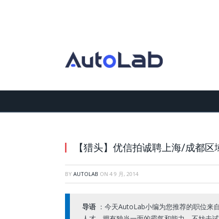
【猎头】优信拍诚聘上海/成都区
BY
AUTOLAB
ON
4 9 月, 2014
导语
：今天AutoLab小编为您推荐的职位
人才，拥有独当一面的霸气和能力，不妨去试