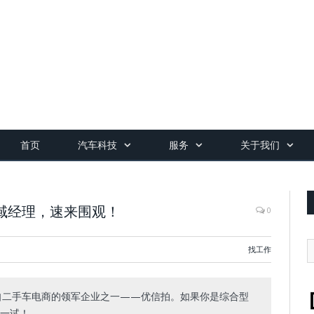
首页
汽车科技
服务
关于我们
域经理，速来围观！
0
找工作
来自二手车电商的领军企业之一——优信拍。如果你是综合型
一试！