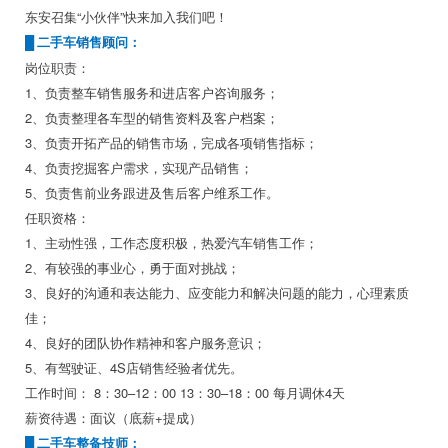
东安召集“小伙伴”快来加入我们吧！
█ 二手车销售顾问：
岗位职责：
1、负责整车销售服务和进店客户咨询服务；
2、负责整理各车型的销售资料及客户档案；
3、负责开拓产品的销售市场，完成各项销售指标；
4、负责挖掘客户需求，实现产品销售；
5、负责售前业务跟进及售后客户维系工作。
任职资格：
1、主动性强，工作态度积极，热爱汽车销售工作；
2、有较强的事业心，勇于面对挑战；
3、良好的沟通和表达能力、应变能力和解决问题的能力，心理素质
佳；
4、良好的团队协作精神和客户服务意识；
5、有驾驶证、4S店销售经验者优先。
工作时间： 8：30–12：00 13：30–18：00 每月调休4天
薪资待遇：面议（底薪+提成）
█ 二手车整备技师：