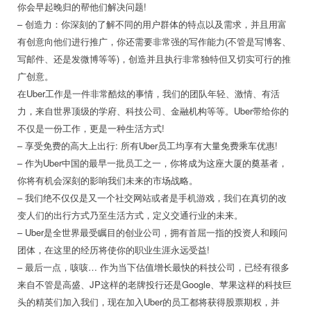
你会早起晚归的帮他们解决问题!
– 创造力：你深刻的了解不同的用户群体的特点以及需求，并且用富
有创意向他们进行推广，你还需要非常强的写作能力(不管是写博客、
写邮件、还是发微博等等)，创造并且执行非常独特但又切实可行的推
广创意。
在Uber工作是一件非常酷炫的事情，我们的团队年轻、激情、有活
力，来自世界顶级的学府、科技公司、金融机构等等。Uber带给你的
不仅是一份工作，更是一种生活方式!
– 享受免费的高大上出行: 所有Uber员工均享有大量免费乘车优惠!
– 作为Uber中国的最早一批员工之一，你将成为这座大厦的奠基者，
你将有机会深刻的影响我们未来的市场战略。
– 我们绝不仅仅是又一个社交网站或者是手机游戏，我们在真切的改
变人们的出行方式乃至生活方式，定义交通行业的未来。
– Uber是全世界最受瞩目的创业公司，拥有首屈一指的投资人和顾问
团体，在这里的经历将使你的职业生涯永远受益!
– 最后一点，咳咳… 作为当下估值增长最快的科技公司，已经有很多
来自不管是高盛、JP这样的老牌投行还是Google、苹果这样的科技巨
头的精英们加入我们，现在加入Uber的员工都将获得股票期权，并