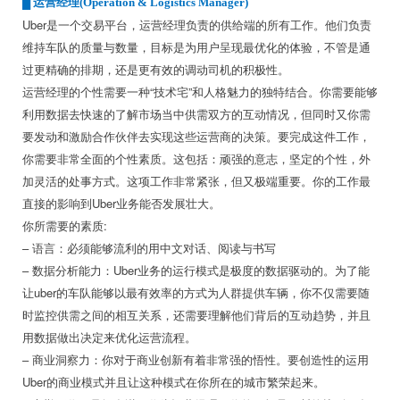
█
运营经理(Operation & Logistics Manager)
Uber是一个交易平台，运营经理负责的供给端的所有工作。他们负责
维持车队的质量与数量，目标是为用户呈现最优化的体验，不管是通
过更精确的排期，还是更有效的调动司机的积极性。
运营经理的个性需要一种“技术宅”和人格魅力的独特结合。你需要能够
利用数据去快速的了解市场当中供需双方的互动情况，但同时又你需
要发动和激励合作伙伴去实现这些运营商的决策。要完成这件工作，
你需要非常全面的个性素质。这包括：顽强的意志，坚定的个性，外
加灵活的处事方式。这项工作非常紧张，但又极端重要。你的工作最
直接的影响到Uber业务能否发展壮大。
你所需要的素质:
– 语言：必须能够流利的用中文对话、阅读与书写
– 数据分析能力：Uber业务的运行模式是极度的数据驱动的。为了能
让uber的车队能够以最有效率的方式为人群提供车辆，你不仅需要随
时监控供需之间的相互关系，还需要理解他们背后的互动趋势，并且
用数据做出决定来优化运营流程。
– 商业洞察力：你对于商业创新有着非常强的悟性。要创造性的运用
Uber的商业模式并且让这种模式在你所在的城市繁荣起来。