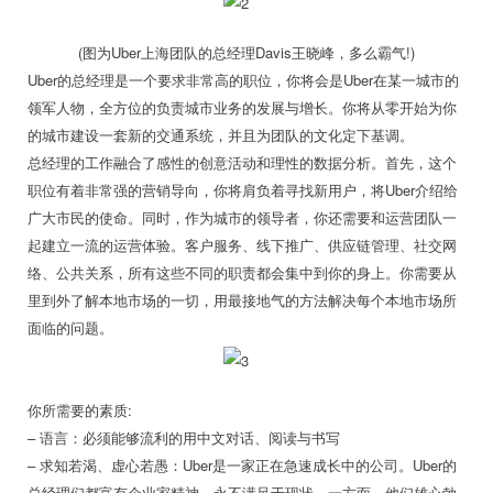
(图为Uber上海团队的总经理Davis王晓峰，多么霸气!)
Uber的总经理是一个要求非常高的职位，你将会是Uber在某一城市的
领军人物，全方位的负责城市业务的发展与增长。你将从零开始为你
的城市建设一套新的交通系统，并且为团队的文化定下基调。
总经理的工作融合了感性的创意活动和理性的数据分析。首先，这个
职位有着非常强的营销导向，你将肩负着寻找新用户，将Uber介绍给
广大市民的使命。同时，作为城市的领导者，你还需要和运营团队一
起建立一流的运营体验。客户服务、线下推广、供应链管理、社交网
络、公共关系，所有这些不同的职责都会集中到你的身上。你需要从
里到外了解本地市场的一切，用最接地气的方法解决每个本地市场所
面临的问题。
你所需要的素质:
– 语言：必须能够流利的用中文对话、阅读与书写
– 求知若渴、虚心若愚：Uber是一家正在急速成长中的公司。Uber的
总经理们都富有企业家精神，永不满足于现状。一方面，他们雄心勃