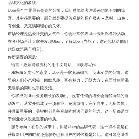
品牌文化的象征。
Uber是全世界最有创意的公司，我们总能给客户带来想象不到的惊
喜。其中很重要的一部分就是要提供卓越的客户服务 – 及时、出色，
有创业，又充满同理心的关怀。
市场经理是热爱社交的人气帝，你会经常代表Uber去出席各种活动。
在各种场合让大家去发现Uber，了解Uber (当然了，这还包括给他们
赠送优惠乘车积分)。
你所需要的素质:
– 语言：必须能够流利的用中文对话、阅读与写作
– 积极而又灵活的态度：Uber是一家充满朝气、飞速发展的公司。这
里的人们心态积极，幽默风趣、富有魅力，开朗大方，在面对创新毫
无畏惧的同时也手段灵活。
– 你将成为Uber业务增长的发动机：没有任何的增长会自然而然的自
动发生。从零开始建设一项事业。充满激情，完全自主，无所畏惧，
并且最重要的，关键时刻具备卓越的解决问题的能力。这一切都是对
于创业者来说最重要的特质。
– 服务导向：在你的城市中，你是Uber的品牌代表，这一点不管是在
获取新用户的时候还是服务已有用户的时候都是如此。这可能意味着