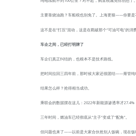
纯电续航不到100公里？对不起，购置税减免你别想了
主要靠烧油跑？车船税也别免了。上海更狠——你要是
这不是在“打压”混动，这是在戳破那个“可油可电”的消
车企之间，已经打明牌了
车企们真正纠结的，也根本不是技术路线。
把时间拉回三四年前，那时候大家还很团结——甭管纯
结果怎么样？抢得相当成功。
乘联会的数据摆在这儿：2022年新能源渗透率才27.4%
三年时间，燃油车已经彻底从“主子”变成了“配角”。
但问题也来了——以前是大家合伙抢别人饭碗，现在饭