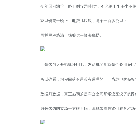
今年国内油价一路干到“9元时代”，不光油车车主坐不
家里慢充一晚上，电费几块钱，跑个一百多公里；
同样里程烧油，钱够吃一顿海底捞。
于是这帮人开始疯狂用电，发动机？那就是个备用充电
所以你看，增程回落不是没有道理的——当纯电的短板
数据归数据，真正热闹的是车企之间那场没完没了的路
蔚来这边的立场一贯很明确，李斌带着高管们在各种场