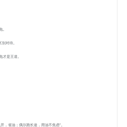
电。
区别对待。
电才是王道。
电开，省油；偶尔跑长途，用油不焦虑”。