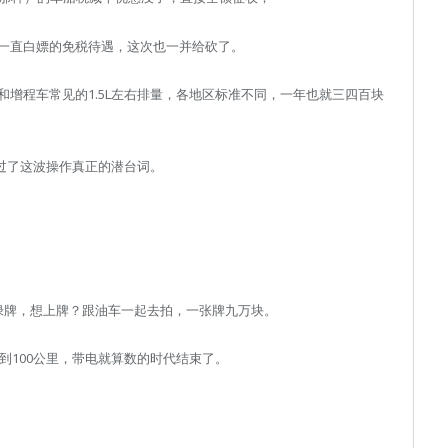
一直白嫖的免税待遇，这次也一并给砍了。
增程车常见的1.5L左右排量，各地区标准不同，一年也就三四百块
过了这波操作真正的潜台词。
送绿牌，想上牌？跟油车一起去拍，一张牌九万块。
到100公里，带电就算数的时代结束了。