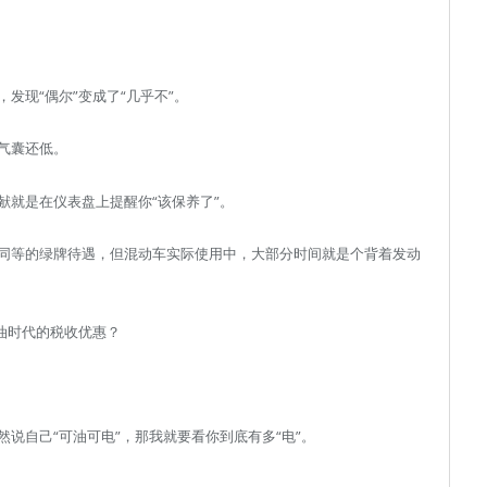
发现“偶尔”变成了“几乎不”。
气囊还低。
献就是在仪表盘上提醒你“该保养了”。
同等的绿牌待遇，但混动车实际使用中，大部分时间就是个背着发动
油时代的税收优惠？
说自己“可油可电”，那我就要看你到底有多“电”。