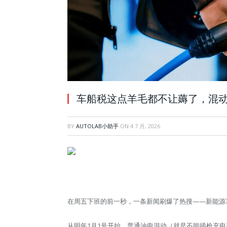
车船税这点羊毛都不让薅了，混动
BY
AUTOLAB小助手
ON
4 7 月, 2026
在周五下班的前一秒，一条新闻刷爆了热搜——新能源
从明年1月1号开始，普通油电混动（就是不能插枪充