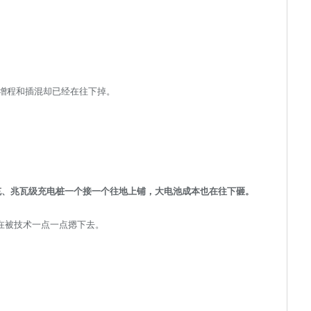
增程和插混却已经在往下掉。
超充、兆瓦级充电桩一个接一个往地上铺，大电池成本也在往下砸。
在被技术一点一点摁下去。