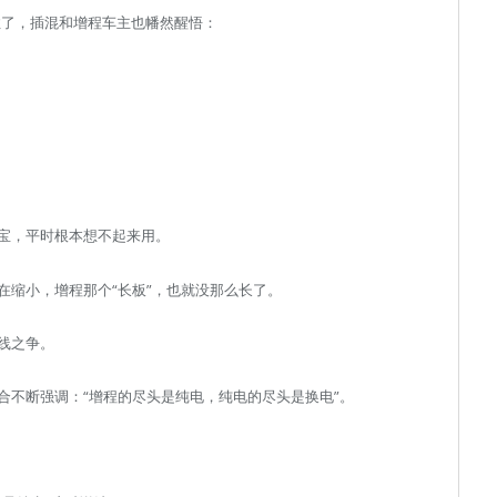
住了，插混和增程车主也幡然醒悟：
宝，平时根本想不起来用。
在缩小，增程那个“长板”，也就没那么长了。
线之争。
合不断强调：“增程的尽头是纯电，纯电的尽头是换电”。