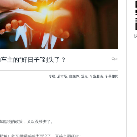
车主的“好日子”到头了？
0
专栏
,
后市场
,
自媒体
,
观点
,
车业趣谈
,
车界趣闻
车船税的政策，又双叒叕变了。
电那种）的车船税减半优惠没了，直接全额征收；