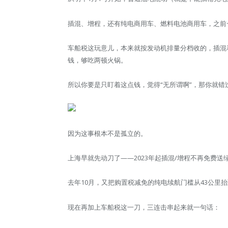
插混、增程，还有纯电商用车、燃料电池商用车，之前
车船税这玩意儿，本来就按发动机排量分档收的，插混和
钱，够吃两顿火锅。
所以你要是只盯着这点钱，觉得“无所谓啊”，那你就错
因为这事根本不是孤立的。
上海早就先动刀了——2023年起插混/增程不再免费
去年10月，又把购置税减免的纯电续航门槛从43公里抬
现在再加上车船税这一刀，三连击串起来就一句话：