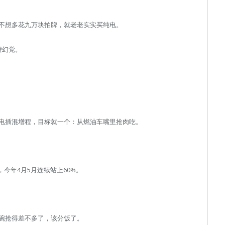
。
不想多花九万块拍牌，就老老实实买纯电。
费幻觉。
电插混增程，目标就一个：从燃油车嘴里抢肉吃。
，今年4月5月连续站上60%。
碗抢得差不多了，该分饭了。