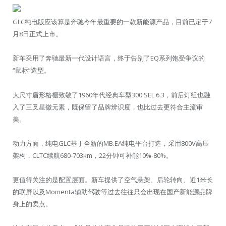
GLC纯电版应该算是奔驰今年最重要的一款新能源产品，目前已定于7
月8日正式上市。
新车采用了奔驰最新一代设计语言，终于告别了EQ系列饱受争议的
“鼠标”造型。
大尺寸盾形格栅致敬了1960年代经典车型300 SEL 6.3，前后灯组也融
入了三叉星徽元素，既保留了品牌辨识度，也比过去更符合主流审
美。
动力方面，纯电GLC基于全新的MB.EA纯电平台打造，采用800V高压
架构，CLTC续航680-703km，22分钟可补能10%-80%。
更值得关注的是配置层面。新车提供了空气悬架、后轮转向、近1米长
的联屏以及Momenta辅助驾驶等过去往往只会出现在国产新能源品牌
身上的卖点。