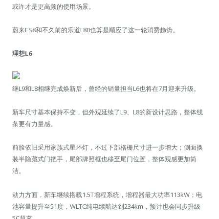
或许才是更高频的使用场景。
蔚来ES8和不久前的乐道L80也算是顺应了这一轮消费趋势。
理想L6
继L9和L8相继完成焕新后，曾经的销量担当L6也将在7月迎来升级。
新车尺寸基本保持不变，但外观延续了L9、L8的新设计思路，整体线
条更有力量感。
前脸依旧采用家族式星环灯，不过下部格栅尺寸进一步增大；侧面换
装半隐藏式门把手，尾部牌照框也移至尾门位置，整体观感更加简
洁。
动力方面，新车继续搭载1.5T增程系统，增程器最大功率113kW；电
池容量提升至51度，WLTC纯电续航达到234km，预计也会同步升级
5C超充。