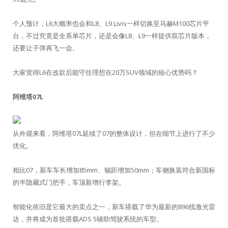
个人预计，L6大概率也会和L8、L9 Livis一样切换至马赫M100芯片平
台，不过究竟是全系单芯片，还是会像L8、L9一样提供双芯片版本，
还要让子弹再飞一会。
大家觉得L6在改款后能守住理想在20万SUV领域的核心优势吗？
阿维塔07L
从外观来看，阿维塔07L延续了07的整体设计，但在细节上进行了不少
优化。
相比07，新车车长增加85mm、轴距增加50mm；车侧换装符合新国标
的半隐藏式门把手，车顶新增行李架。
智能化依旧是它最大的卖点之一，新车搭载了华为最新的896线激光雷
达，并将成为首批搭载ADS 5辅助驾驶系统的车型。