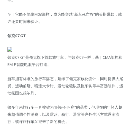
等。
至于它能不能像M03那样，成为能穿越“新车死亡谷”的长期爆款，或
许还要时间来验证。
领克07 GT
领克07 GT是领克旗下首款旅行车，与领克07一样，基于CMA架构和
EM-P智能电混平台打造。
新车拥有标准的旅行车姿态，延续了领克家族化设计，同时提供大尾
翼、运动前唇、喷漆大卡钳、运动轮毂以及拖车钩等丰富选装件，运
动氛围也很浓烈。
很多年来旅行车一直被称为”叫好不叫座”的品类，但现在的年轻人越
来越强调个性消费，以及露营、骑行、滑雪等户外生活方式逐渐流
行，或许旅行车又迎来了新的机会。