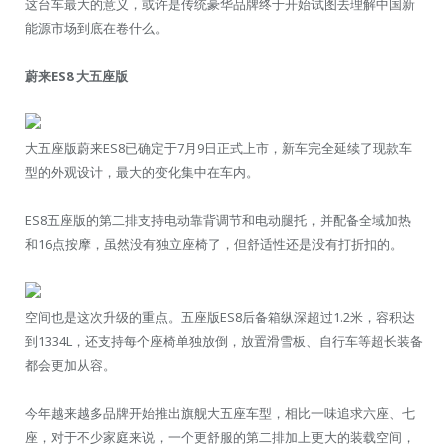
这台车最大的意义，或许是传统豪华品牌终于开始试图去理解中国新
能源市场到底在卷什么。
蔚来ES8 大五座版
大五座版蔚来ES8已确定于7月9日正式上市，新车完全延续了现款车
型的外观设计，最大的变化集中在车内。
ES8五座版的第二排支持电动靠背调节和电动腿托，并配备全域加热
和16点按摩，虽然没有独立座椅了，但舒适性还是没有打折扣的。
空间也是这次升级的重点。五座版ES8后备箱纵深超过1.2米，容积达
到1334L，还支持每个座椅单独放倒，放置滑雪板、自行车等超长装备
都会更加从容。
今年越来越多品牌开始推出旗舰大五座车型，相比一味追求六座、七
座，对于不少家庭来说，一个更舒服的第二排加上更大的装载空间，