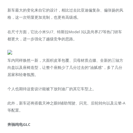
新车最大的变化来自它的设计，相比过去比亚迪偏复杂、偏张扬的风
格，这一次明显更加克制，也更有高级感。
在尺寸方面，它比小米SU7、特斯拉Model 3以及尚界Z7等热门轿车
都更大，进一步强化了越级竞争的思路。
车内同样焕然一新，大面积皮革包覆、贝母材质点缀、全新的三辐方
向盘以及座椅造型，让整个座舱少了几分过去的“油腻感”，多了几分
居家和轻奢氛围。
个人也期待这套设计能被下放到迪厂的其它车型上。
此外，新车还将搭载天神之眼B辅助驾驶、闪充、后轮转向以及云辇-A
等配置。
奔驰纯电GLC