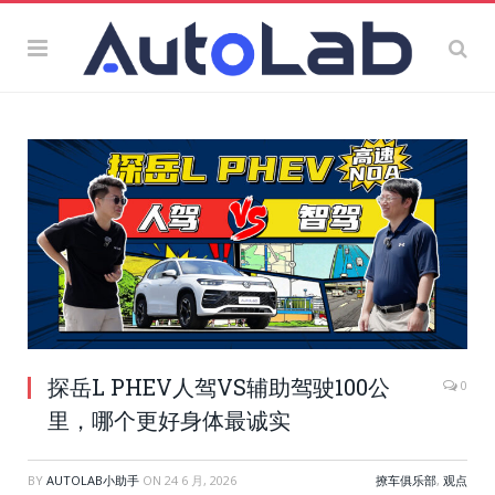
探岳L PHEV人驾VS辅助驾驶100公
0
里，哪个更好身体最诚实
BY
AUTOLAB小助手
ON
24 6 月, 2026
撩车俱乐部
,
观点