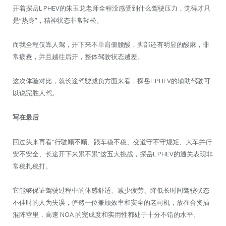
开着探岳L PHEV的朱玉龙老师全程没感受到什么驾驶压力，觉得才只
是“热身”，精神状态非常轻松。
而我全程仅靠人驾，开下来不单肩僵腰酸，脚部还有明显的酸麻，非
常疲惫，并且越往后开，整体驾驶状态越差。
这次体验对比，就长途驾驶减负方面来看，探岳L PHEV的辅助驾驶可
以说完胜人驾。
写在最后
回过头来再看“行驶顺不顺、跟车稳不稳、变道守不守规矩、大车并行
安不安全、长途开下来累不累”这五大挑战，探岳L PHEV的通关表现非
常稳扎稳打。
它能够保证驾驶过程中的体感舒适、减少疲劳、降低长时间驾驶状态
不佳时的人为失误，俨然一位兼顾效率和安全的老司机，放在合资插
混阵营里，高速 NOA 的完成度和实用性都处于十分不错的水平。