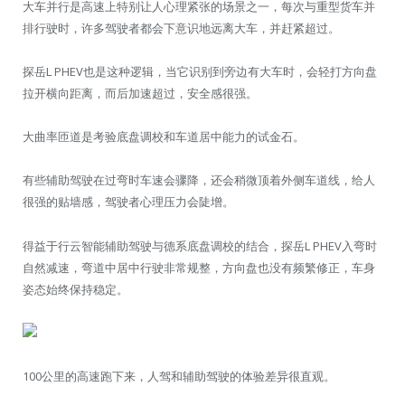
大车并行是高速上特别让人心理紧张的场景之一，每次与重型货车并
排行驶时，许多驾驶者都会下意识地远离大车，并赶紧超过。
探岳L PHEV也是这种逻辑，当它识别到旁边有大车时，会轻打方向盘
拉开横向距离，而后加速超过，安全感很强。
大曲率匝道是考验底盘调校和车道居中能力的试金石。
有些辅助驾驶在过弯时车速会骤降，还会稍微顶着外侧车道线，给人
很强的贴墙感，驾驶者心理压力会陡增。
得益于行云智能辅助驾驶与德系底盘调校的结合，探岳L PHEV入弯时
自然减速，弯道中居中行驶非常规整，方向盘也没有频繁修正，车身
姿态始终保持稳定。
100公里的高速跑下来，人驾和辅助驾驶的体验差异很直观。