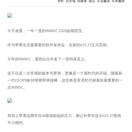
专栏
,
后市场
,
自媒体
,
观点
,
车业趣谈
,
车界趣闻
今天凌晨，一年一度的WWDC 2026如期而至。
作为苹果生态最重要的软件发布会，全新的iOS 27正式亮相。
今年的WWDC，显然比往年多了一层特殊意义。
这不仅是一次常规的版本号更替，更像是一个新时代的开端，随着新
一代CEO约翰·特努斯即将接棒，这也将是库克时代谢幕前最重要的一
次WWDC。
再加上苹果这两年在AI领域面临的压力，都让外界对这次iOS 27抱有
不小期待。