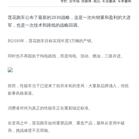
专栏
,
后市场
,
自媒体
,
观点
,
车业趣谈
,
车界趣闻
莲花跑车公布了最新的2030战略，这是一次向销量和盈利的大进
军，也是一次技术和路线的战略回调。
到2030年，莲花跑车目标实现年度3万辆的产销。
同时也不再固执于纯电路线，而是纯电、混动、燃油，三路并进。
然而，性能车当下已迎来了前所未有的变局：大量新品牌涌入，传统
叙事风格衰落。
消费者对何为真正的性能车正在重新锚定标准。
在变局之中，莲花跑车如何重塑品牌、重造产品，最终从变局中破
局，挑战难度不言而喻。