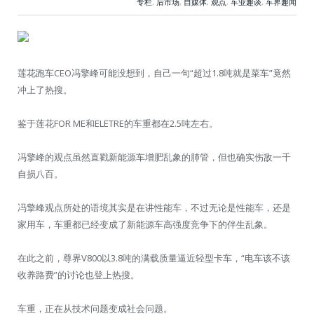
专栏
,
后市场
,
自媒体
,
观点
,
车业趣谈
,
车界趣闻
莲花跑车CEO冯擎峰可能没想到，自己一句“超过1.8吨就是菜车”竟然
冲上了热搜。
鉴于莲花FOR ME和ELETRE的车重都在2.5吨左右。
冯擎峰的观点虽然直戳新能源车增肥乱象的肺管，但也确实伤敌一千
自损八百。
冯擎峰观点所处的语境其实是在讲性能车，不过无论是性能车，还是
家用车，车重都已经变成了新能源车高强度竞争下的伴生乱象。
在此之前，尊界V800以3.8吨的满载质量逼近轻型卡车，“电车该不该
收养路费”的讨论也登上热搜。
车重，正在从技术问题变成社会问题。