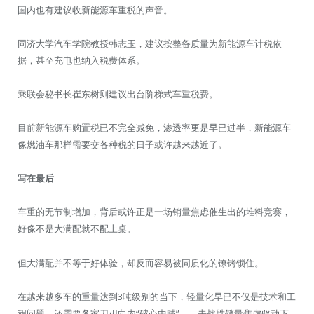
国内也有建议收新能源车重税的声音。
同济大学汽车学院教授韩志玉，建议按整备质量为新能源车计税依
据，甚至充电也纳入税费体系。
乘联会秘书长崔东树则建议出台阶梯式车重税费。
目前新能源车购置税已不完全减免，渗透率更是早已过半，新能源车
像燃油车那样需要交各种税的日子或许越来越近了。
写在最后
车重的无节制增加，背后或许正是一场销量焦虑催生出的堆料竞赛，
好像不是大满配就不配上桌。
但大满配并不等于好体验，却反而容易被同质化的镣铐锁住。
在越来越多车的重量达到3吨级别的当下，轻量化早已不仅是技术和工
程问题，还需要各家刀刃向内“破心中贼”——去战胜销量焦虑驱动下