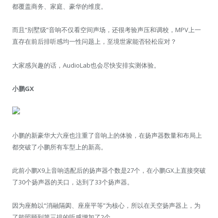
都覆盖商务、家庭、豪华的维度。
而且“别墅级”音响不仅看空间声场，还很考验声压和调校，MPV上一
直存在前后排听感均一性问题上，至境世家能否轻松应对？
大家感兴趣的话，AudioLab也会尽快安排实测体验。
小鹏GX
小鹏的新豪华大六座也注重了音响上的体验，在扬声器数量和布局上
都突破了小鹏所有车型上的新高。
此前小鹏X9上音响选配后的扬声器个数是27个，在小鹏GX上直接突破
了30个扬声器的关口，达到了33个扬声器。
因为座舱以“消融隔阂、座座平等”为核心，所以在天空扬声器上，为
了能照顾到第三排的听感增加了2个。