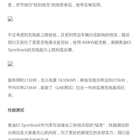
度，对节假日“轮到就充”的场景来说，效率足够实用。
不过考虑到充电桩上限较低，且受到旁边车辆分流影响的情况，随后
我们又前往了星星充电液冷超充站，使用 600kW超充桩，测测奥迪E5
Sportback的充电能力上限到底在哪。
最终用时21分钟，充入电量 74.55kWh，峰值充电功率达到315kW，
平均功率213kW，刷新了《LAB测试》过去一年的实测充电最高纪
录。
性能测试
奥迪E5 Sportback作为零百加速在三秒俱乐部的“猛兽”，性能测试部
分相信是大家最关心的内容，为了更好的展现它的全部实力，我们选
在封闭的测试场地完成。