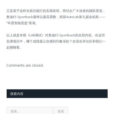
正是基于这样全面且能打的实测表现，再结合广大读者的踊跃票选，
奥迪E5 Sportback最终以最高票数，斩获AutoLab第九届金焰奖——
“年度智能底盘”奖项。
以上就是本期《LAB测试》对奥迪E5 Sportback的全部内容。在这些
实测项目中，哪个成绩最让你感到印象深刻？欢迎在评论区和我们一
起聊聊看。
Comments are closed.
搜索内容