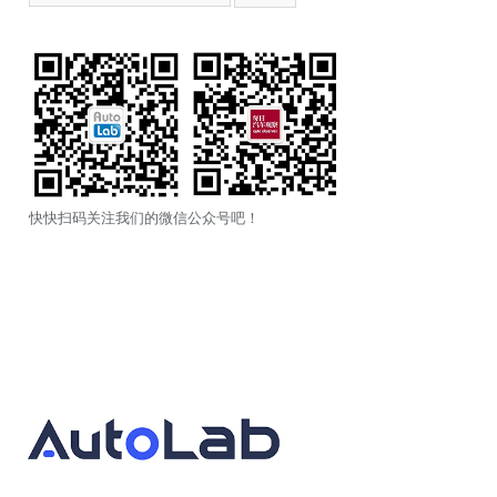
快快扫码关注我们的微信公众号吧！