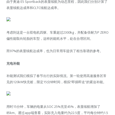
由于奥迪 E5 Sportback的表显续航为动态里程，因此我们分别计算了
表显续航达成率和CLTC续航达成率。
考虑到这是一台双电机四驱、车重超过2300kg，并配备倍耐力P ZERO
偏性能取向轮胎的车型，这样的能耗水平，处在合理区间。
而97%的表显续航达成率，也为日常用车提供了相当靠谱的参考。
充电补能
补能测试我们模拟了春节出行的实际情况。第一轮使用高速服务区常
见的120kW快充桩，限定15分钟时间，模拟“即插即走”的紧迫补能。
用时15分钟，车辆的电量从SOC 25%充至45%，表显续航增加了
85km。通过app端查看，实际充入电量约为22.5度，平均每分钟约1.5