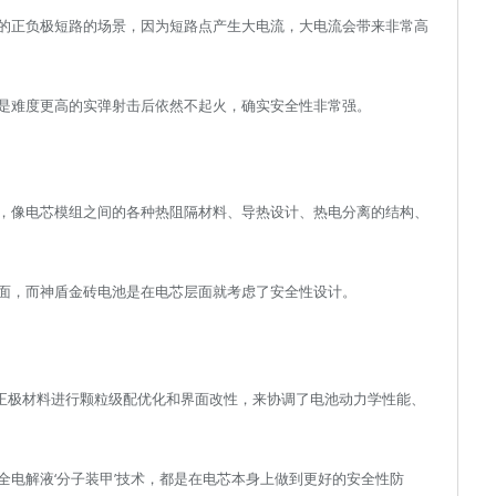
的正负极短路的场景，因为短路点产生大电流，大电流会带来非常高
是难度更高的实弹射击后依然不起火，确实安全性非常强。
，像电芯模组之间的各种热阻隔材料、导热设计、热电分离的结构、
面，而神盾金砖电池是在电芯层面就考虑了安全性设计。
锂正极材料进行颗粒级配优化和界面改性，来协调了电池动力学性能、
电解液‘分子装甲’技术，都是在电芯本身上做到更好的安全性防