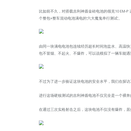
比如前不久，对搭载吉利神盾金砖电池的领克10 EM-P 
个整包+整车混动电池满电的‘六大魔鬼串行测试’。
由同一块满电电池包连续经历超长时间泡盐水、高温快
包不冒烟、不起火、不爆炸，可以说模拟了一辆车能遇
不过为了进一步验证这块电池的安全水平，我们在探访
进行这场硬核测试的吉利神盾电池不仅完全是一个裸奔的
在通过三次实枪射击之后，这块电池不仅没有爆炸，居