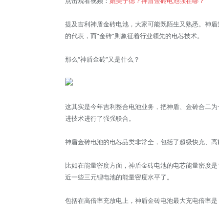
点击观看视频：
媲美宁德？神盾金砖电池强在哪？
提及吉利神盾金砖电池，大家可能既陌生又熟悉。神盾
的代表，而“金砖”则象征着行业领先的电芯技术。
那么“神盾金砖”又是什么？
这其实是今年吉利整合电池业务，把神盾、金砖合二为
进技术进行了强强联合。
神盾金砖电池的电芯品类非常全，包括了超级快充、高
比如在能量密度方面，神盾金砖电池的电芯能量密度是1
近一些三元锂电池的能量密度水平了。
包括在高倍率充放电上，神盾金砖电池最大充电倍率是 5.5C，1