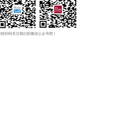
快快扫码关注我们的微信公众号吧！