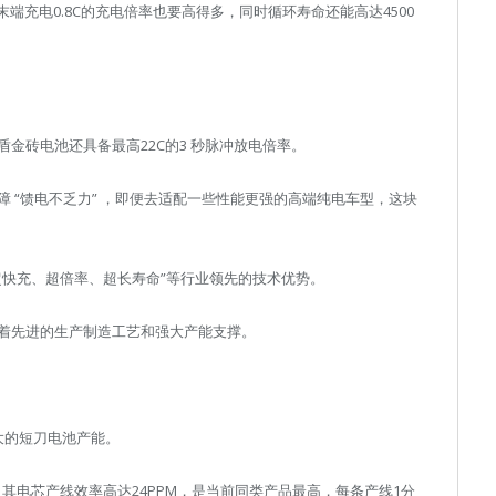
末端充电0.8C的充电倍率也要高得多，同时循环寿命还能高达4500
金砖电池还具备最高22C的3 秒脉冲放电倍率。
 “馈电不乏力” ，即便去适配一些性能更强的高端纯电车型，这块
超快充、超倍率、超长寿命”等行业领先的技术优势。
着先进的生产制造工艺和强大产能支撑。
大的短刀电池产能。
其电芯产线效率高达24PPM，是当前同类产品最高，每条产线1分