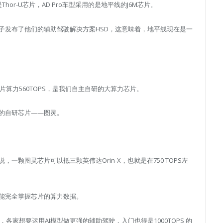
or-U芯片，AD Pro车型采用的是地平线的J6M芯片。
子发布了他们的辅助驾驶解决方案HSD，这意味着，地平线现在是一
片算力560TOPS，是我们自主自研的大算力芯片。
的自研芯片——图灵。
颗图灵芯片可以抵三颗英伟达Orin-X，也就是在750 TOPS左
能完全掌握芯片的算力数据。
各家想要运用AI模型做更强的辅助驾驶，入门也得是1000TOPS 的