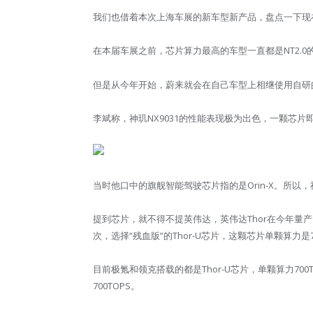
我们也借着本次上海车展的新车型新产品，盘点一下现在
在本届车展之前，芯片算力最高的车型一直都是NT2.0的蔚来
但是从今年开始，蔚来就会在自己车型上相继使用自研的
李斌称，神玑NX9031的性能表现极为出色，一颗芯
当时他口中的旗舰智能驾驶芯片指的是Orin-X。所以，神玑
提到芯片，就不得不提英伟达，英伟达Thor在今年量产
次，选择“残血版”的Thor-U芯片，这颗芯片单颗算力是70
目前极氪和领克搭载的都是Thor-U芯片，单颗算力700T
700TOPS。