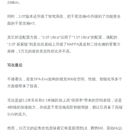
268km。
同时，2.0T版本还升级了智驾系统，把千里浩瀚H5升级到了功能更全
面的千里浩瀚H7。
其它舒适配置方面，“2.0T Ultra”沿用了“1.5T Ultra”的配置，满配的
“2.0T 探索版”则是在此基础上升级了NAPPA真皮和二排右侧的零重力
座椅，5万元的差价其实性价比并不高。
写在最后
不难看出，首发SPA-Evo架构的领克900在空间、性能、智能化等多个
方面都带来了惊喜。
无论是超5.2米车长和3.1米轴距加上高“得房率”带来的空间表现，还是
4秒级的加速能力，亦或是千里浩瀚高阶智能驾驶，都让它具备了高端
SUV的实力。
然而，33万元的起售价也意味着它将直面理想L8、腾势N9、昊铂HL以