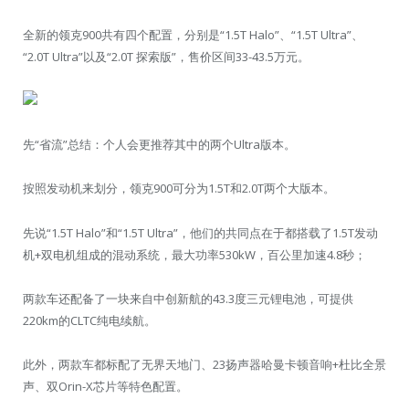
全新的领克900共有四个配置，分别是“1.5T Halo”、“1.5T Ultra”、
“2.0T Ultra”以及“2.0T 探索版”，售价区间33-43.5万元。
先“省流”总结：个人会更推荐其中的两个Ultra版本。
按照发动机来划分，领克900可分为1.5T和2.0T两个大版本。
先说“1.5T Halo”和“1.5T Ultra”，他们的共同点在于都搭载了1.5T发动
机+双电机组成的混动系统，最大功率530kW，百公里加速4.8秒；
两款车还配备了一块来自中创新航的43.3度三元锂电池，可提供
220km的CLTC纯电续航。
此外，两款车都标配了无界天地门、23扬声器哈曼卡顿音响+杜比全景
声、双Orin-X芯片等特色配置。