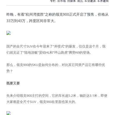
专栏
,
后市场
,
自媒体
,
观点
,
车业趣谈
,
车界趣闻
昨晚，有着“杭州湾揽胜”之称的领克900正式开启了预售，价格从
33万到43万，跨度区间非常大。
国产的全尺寸SUV在今年迎来了“井喷式”的爆发，仅仅是这个月，我
们就见证了“陆地游艇”昊铂HL和“坪山路虎”腾势N9的登场。
那么，领克900的SKU是如何分布的，对比其它同类产品它有哪些优
势？
既要又要
先来介绍领克900主打的空间，它的车长超5.2米，轴距达3.1米，即便
大家都是全尺寸SUV，领克900在里面也算大的。