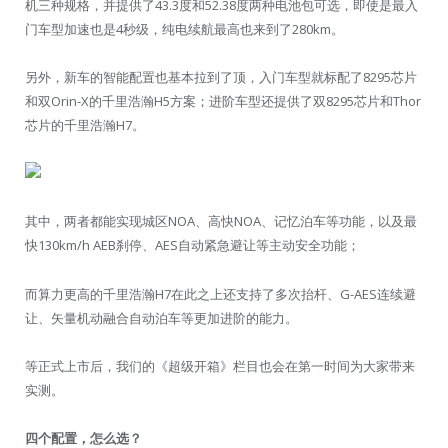
机三种规格，并提供了43.3度和52.38度两种电池包可选，即使是最入
门车型加速也是4秒级，纯电续航最高也来到了280km。
另外，新车的智能配置也基本拉到了顶，入门车型就标配了8295芯片
和双Orin-X的千里浩瀚H5方案；进阶车型还提供了双8295芯片和Thor
芯片的千里浩瀚H7。
其中，两者都能实现城区NOA、高快NOA、记忆泊车等功能，以及最
快130km/h AEB刹停、AES自动紧急避让等主动安全功能；
而算力更高的千里浩瀚H7在此之上还支持了多次抬杆、G-AES连续避
让、矢量机动融合自动泊车等更加进阶的能力。
等正式上市后，我们的《超级开箱》栏目也会在第一时间为大家带来
实测。
四个配置，怎么选？