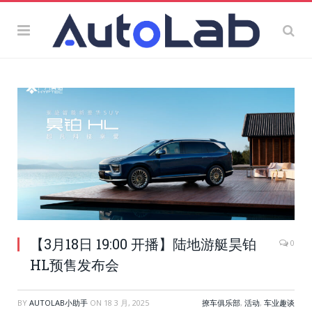
【3月18日 19:00 开播】陆地游艇昊铂
0
HL预售发布会
BY
AUTOLAB小助手
ON
18 3 月, 2025
撩车俱乐部
,
活动
,
车业趣谈