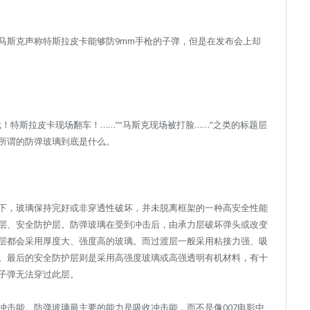
马斯克声称特斯拉皮卡能够防9mm手枪的子弹，但是在发布会上却
！特斯拉皮卡现场翻车！……”“马斯克现场被打脸……”之类的标题层
所谓的防弹玻璃到底是什么。
下，玻璃保持完好或非穿透性破坏，并未脱离框架的一种高安全性能
层、安全防护层。防弹玻璃在受到冲击后，由承力层破坏弹头或改变
层都会采用厚度大、强度高的玻璃。而过渡层一般采用粘接力强、吸
。最后的安全防护层则是采用高强度玻璃或高强透明有机材料，有十
子弹无法穿过此层。
冲击能。防弹玻璃最主要的能力是吸收冲击能，而不是像007电影中