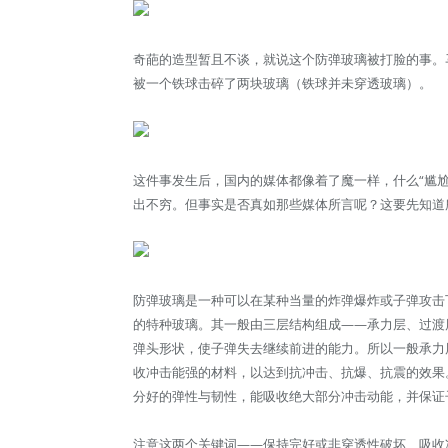
奇葩的造型暂且不谈，就说这个防弹玻璃被打脸的事。
被一个铁球击碎了两块玻璃（铁球并未穿透玻璃）。
这件事发生后，国内的媒体都像着了魔一样，什么“尴尬
出不穷。但事实是否真如那些媒体所言呢？这要先知道
防弹玻璃是一种可以在某种当量的炸弹爆炸或子弹攻击
的特种玻璃。其一般由三层结构组成——承力层、过渡
弹头形状，使子弹失去继续前进的能力。所以一般承力
收冲击能强的材料，以达到抗冲击、抗爆、抗震的效果
分好的弹性与韧性，能吸收绝大部分冲击动能，并保证
注意这两个关键词——保持完好或非穿透性破坏、吸收