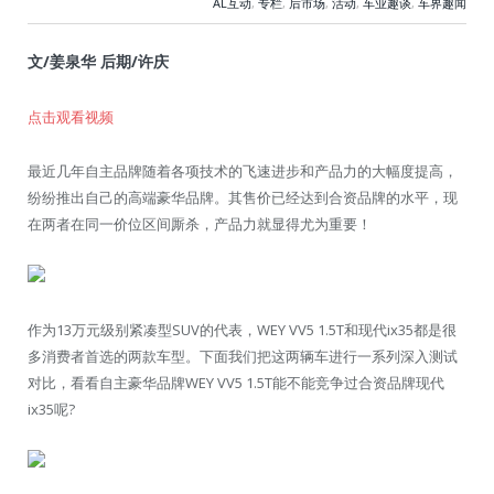
AL互动
,
专栏
,
后市场
,
活动
,
车业趣谈
,
车界趣闻
文/姜泉华 后期/许庆
点击观看视频
最近几年自主品牌随着各项技术的飞速进步和产品力的大幅度提高，
纷纷推出自己的高端豪华品牌。其售价已经达到合资品牌的水平，现
在两者在同一价位区间厮杀，产品力就显得尤为重要！
作为13万元级别紧凑型SUV的代表，WEY VV5 1.5T和现代ix35都是很
多消费者首选的两款车型。下面我们把这两辆车进行一系列深入测试
对比，看看自主豪华品牌WEY VV5 1.5T能不能竞争过合资品牌现代
ix35呢?