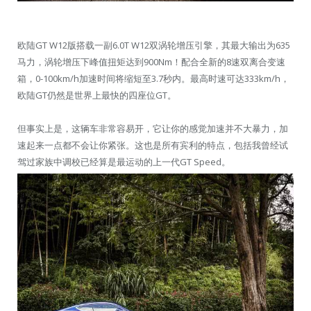
欧陆GT W12版搭载一副6.0T W12双涡轮增压引擎，其最大输出为635
马力，涡轮增压下峰值扭矩达到900Nm！配合全新的8速双离合变速
箱，0-100km/h加速时间将缩短至3.7秒内。最高时速可达333km/h，
欧陆GT仍然是世界上最快的四座位GT。
但事实上是，这辆车非常容易开，它让你的感觉加速并不大暴力，加
速起来一点都不会让你紧张。这也是所有宾利的特点，包括我曾经试
驾过家族中调校已经算是最运动的上一代GT Speed。