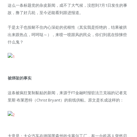
这么一条标题党的杂皮新闻，成不了大气候，没想到7月1日发生的事
故，撸了好几轮，至今还能看到跟进报道。
于是太子也按耐不住内心深处的劣根性（其实我是拒绝的，结果被拱
出来跟热点，呵呵哒～），来喷一喷跟风的民众，你们到底在惊悚些
什么鬼？
被绑架的事实
这条被疯狂复制黏贴的新闻，来源于FT金融时报驻法兰克福的记者克
里斯·布莱恩特（Christ Bryant）的前线供帖。原文是长成这样的：
大意是：大众汽车在德国黑森州的卡塞尔工厂，有一台机器人突然启