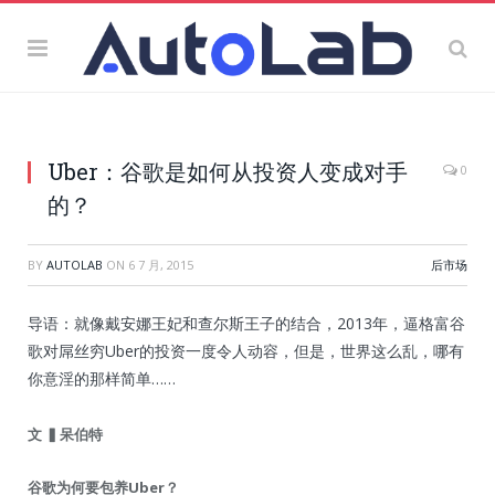
Uber：谷歌是如何从投资人变成对手
0
的？
BY
AUTOLAB
ON
6 7 月, 2015
后市场
导语：就像戴安娜王妃和查尔斯王子的结合，2013年，逼格富谷
歌对屌丝穷Uber的投资一度令人动容，但是，世界这么乱，哪有
你意淫的那样简单……
文
▍呆伯特
谷歌为何要包养Uber？