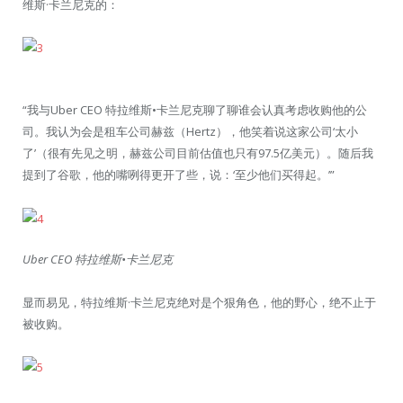
维斯·卡兰尼克的：
“我与Uber CEO 特拉维斯•卡兰尼克聊了聊谁会认真考虑收购他的公
司。我认为会是租车公司赫兹（Hertz），他笑着说这家公司‘太小
了’（很有先见之明，赫兹公司目前估值也只有97.5亿美元）。随后我
提到了谷歌，他的嘴咧得更开了些，说：‘至少他们买得起。’”
Uber CEO 特拉维斯•卡兰尼克
显而易见，特拉维斯·卡兰尼克绝对是个狠角色，他的野心，绝不止于
被收购。