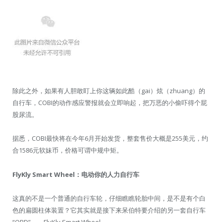
除此之外，如果有人胆敢盯上你这辆如此酷（gai）炫（zhuang）的
自行车，COBI的动作感应警报就会立即响起，把万恶的小偷吓得个屁
股尿流。
据悉，COBI最快将在今年6月开始发货，整套售价大概是255美元，约
合1586元软妹币，价格可谓中规中矩。
FlyKly Smart Wheel：电动你的人力自行车
这真的不是一个普通的自行车轮，仔细瞧瞧轮胎中间，是不是有个白
色的扁圆柱体装置？它其实就是接下来呆伯特要介绍的另一套自行车
“OBD”——FlyKly Smart Wheel。