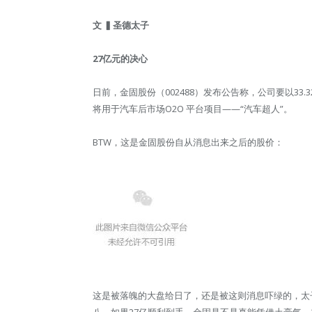
文
▍
圣德太子
27亿元的决心
日前，金固股份（002488）发布公告称，公司要以33.3
将用于汽车后市场O2O 平台项目——“汽车超人”。
BTW，这是金固股份自从消息出来之后的股价：
这是被落魄的大盘给日了，还是被这则消息吓绿的，太
八，如果27亿顺利到手，金固是不是真能凭借土豪气