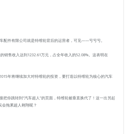
汽车配件有限公司就是特维轮背后的运营者，可见——亏亏亏。
的销售收入达到1232.61万元，占全年收入的52.08%。这表明在
015年将继续加大对特维轮的投资，要打造以特维轮为核心的汽车
m，会直接把你跳转到“汽车超人”的页面，特维轮被垂直换代了！这一出另起
实会拖累超人翱翔呢？