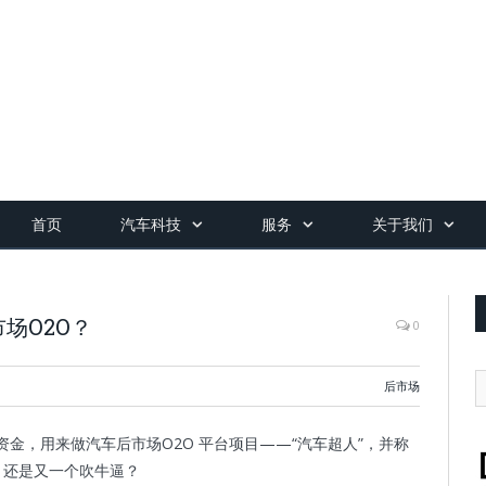
首页
汽车科技
服务
关于我们
场O2O？
0
后市场
金，用来做汽车后市场O2O 平台项目——“汽车超人”，并称
，还是又一个吹牛逼？