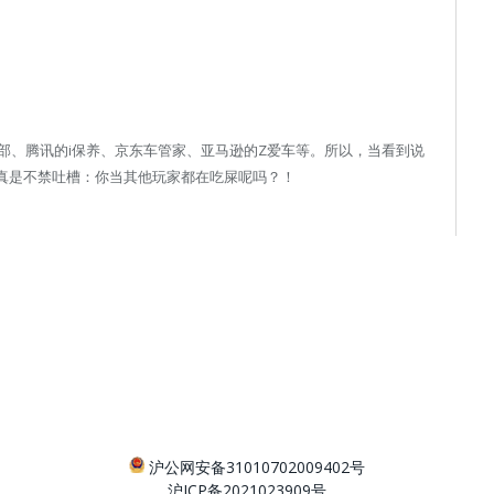
部、腾讯的i保养、京东车管家、亚马逊的Z爱车等。所以，当看到说
，真是不禁吐槽：你当其他玩家都在吃屎呢吗？！
沪公网安备31010702009402号
沪ICP备2021023909号