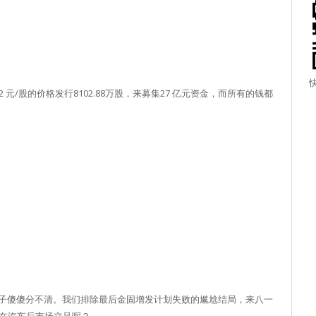
2 元/股的价格发行8102.88万股，来募集27 亿元资金，而所有的钱都
子傻傻分不清。我们排除最后金固增发计划失败的尴尬结局，来八一
，在汽车后市场立足呢？