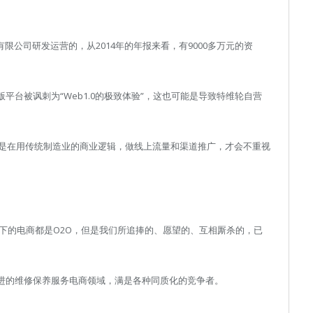
 有限公司研发运营的，从2014年的年报来看，有9000多万元的资
？
平台被讽刺为“Web1.0的极致体验”，这也可能是导致特维轮自营
是在用传统制造业的商业逻辑，做线上流量和渠道推广，才会不重视
下的电商都是O2O，但是我们所追捧的、愿望的、互相厮杀的，已
冲进的维修保养服务电商领域，满是各种同质化的竞争者。