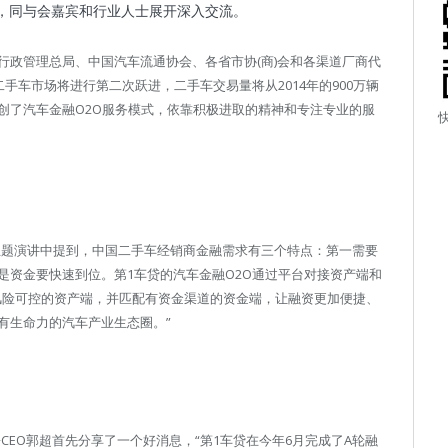
验，同与会嘉宾和行业人士展开深入交流。
行政管理总局、中国汽车流通协会、各省市协(商)会和各渠道厂商代
手车市场将进行第二次跃进，二手车交易量将从2014年的900万辆
立后开创了汽车金融O2O服务模式，依靠积极进取的精神和专注专业的服
主题演讲中提到，中国二手车经销商金融需求有三个特点：第一需要
是资金要快速到位。第1车贷的汽车金融O2O通过平台对接资产端和
风险可控的资产端，并匹配有资金渠道的资金端，让融资更加便捷、
有生命力的汽车产业生态圈。”
CEO郭超首先分享了一个好消息，“第1车贷在今年6月完成了A轮融