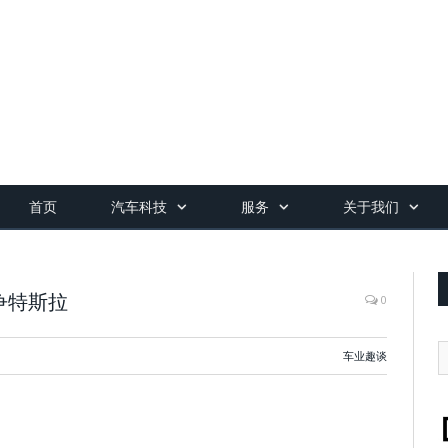
首页
汽车科技
服务
关于我们
争特斯拉
0
车业趣谈