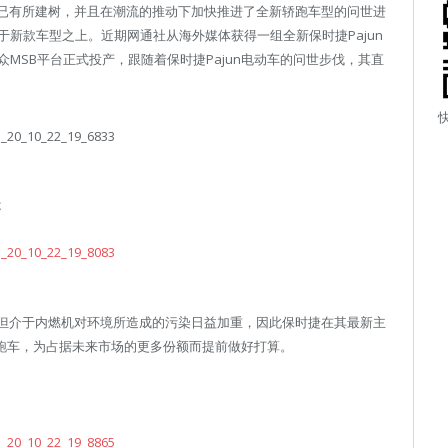
已有所建树，并且在潮流的推动下加快推进了全新轿跑车型的问世进
新款车型之上。近期网通社从海外媒体获得一组全新保时捷Pajun
MSB平台正式投产，跟随着保时捷Pajun电动车的问世步伐，其直
造
但介于内燃机对环境所造成的污染日益加重，因此保时捷在其最新主
动轿跑车，为占据未来市场的更多份额而提前做好打算。