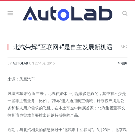
北汽荣辉:”互联网+”是自主发展新机遇
0
BY
AUTOLAB
ON
27 4 月, 2015
车联网
来源：凤凰汽车
凤凰汽车评论 近年来，北汽在媒体上引起最多热议的，其中有不少是
一些非主营业务，比如，“跨界”进入通用航空领域，计划投产满足公
务和私人用户需求的飞机，在本土车企中尚属首家；北汽集团董事长
徐和谊也曾放言要推出超越特斯拉的产品。
近期，与北汽相关的信息莫过于“北汽牵手互联网”。3月23日，北京汽