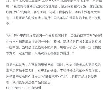
对于目前北汽在自主品牌“互联网+汽车”发展梯队中排名水平，荣辉指
出，“互联网与各种行业优势资源结合，最后附着在汽车业，这就是‘互
联网+汽车’的解释。各个主机厂还处于摸索阶段，本质上没有太大差
别，但是研发方向没有错，这是中国汽车站在世界前沿上的另一次机
会。”
“这个行业里面现在应该叫一个春秋战国时期，公元前两三百年的时候
你根本不知道最后谁会统一中国，齐国、楚过还是赵国？最后是秦国
一统中国。当时是谁也预测不出来的，现在我们也不能说一定谁的技
术方向一定是对的，只能说我们都在努力前进。”
凤凰汽车认为，在互联网思维席卷中国时，作为消费者其实更乐见汽
车产品更加丰富多彩、有更多的选择。不管是传统汽车业自我变革，
还是某些互联网企业提出的“颠覆汽车业”壮举，最终产品才是硬道
理，我们也乐见这些产品的呈现。
Comments are closed.