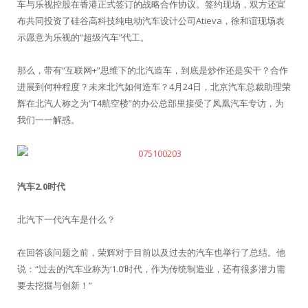
车与乐视控股在香港正式签订的战略合作协议。签约现场，双方还宣
布共同投资了硅谷高科技纯电动汽车设计公司Atieva，徐和谊现场表
示愿意为乐视的“超级汽车”代工。
那么，带有“互联网+”思维下的北汽造车，到底是炒作还是实干？合作
进展到何种程度？未来北汽如何造车？4月24日，北京汽车总裁助理荣
辉在北汽人称之为“T4航空楼”的办公总部里接受了凤凰汽车专访，为
我们一一解惑。
汽车2.0时代
北汽下一代汽车是什么？
在回答该问题之前，荣辉对于目前以及过去的汽车也举行了总结。他
说：“过去的汽车业称为‘1.0’时代，作为传统制造业，还有很多潜力需
要去挖掘与创新！”