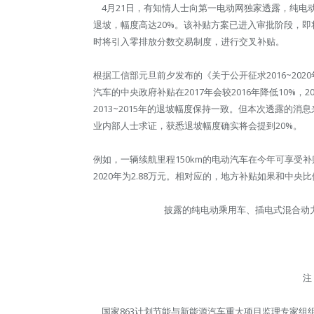
4月21日，有知情人士向第一电动网独家透露，纯电动汽
退坡，幅度高达20%。该补贴方案已进入审批阶段，即
时将引入零排放分数交易制度，进行交叉补贴。
根据工信部元旦前夕发布的《关于公开征求2016~20
汽车的中央政府补贴在2017年会较2016年降低10%，2
2013~2015年的退坡幅度保持一致。但本次透露的
业内部人士求证，获悉退坡幅度确实将会提到20%。
例如，一辆续航里程150km的电动汽车在今年可享受补贴4.5万
2020年为2.88万元。相对应的，地方补贴如果和中央
披露的纯电动乘用车、插电式混合动力(
注
国家863计划节能与新能源汽车重大项目监理专家组