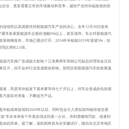
化起步后，更多需要正常的市场驱动和竞争，减轻产业对补贴政策的依
连续性以及国家扶持新能源汽车产业的决心。去年12月30日发布
宇通等多家新能源车企股价涨幅5%以上，甚至涨停。车企对新能源汽
相继发布，市场已逐步打开。2014年补贴较2013年退坡5%，但
同比增长2.5倍。
能源汽车推广造成较大影响？江淮乘用车营销公司副总经理张金汉在
来压力，但不会对行业造成致命影响。按照目前新能源汽车的发展速
退坡，而是等补贴发下基本要等待七个月以上，对车企造成的负担很
各方面应对准备，不断提升产品。
补贴或将延续到2020年以后。同时也会引入类似加州碳排放交易
排放”车在未来各个年度必须达到某一占比，否则需缴纳罚款，或者到
是由此而来。据了解，该机制将首先在安徽试行，随后在北京等地区