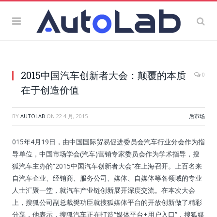
2015中国汽车创新者大会：颠覆的本质
0
在于创造价值
BY
AUTOLAB
ON
22 4 月, 2015
后市场
015年4月19日，由中国国际贸易促进委员会汽车行业分会作为指
导单位，中国市场学会(汽车)营销专家委员会作为学术指导，搜
狐汽车主办的“2015中国汽车创新者大会”在上海召开。上百名来
自汽车企业、经销商、服务公司、媒体、自媒体等各领域的专业
人士汇聚一堂，就汽车产业链创新展开深度交流。在本次大会
上，搜狐公司副总裁樊功臣就搜狐媒体平台的开放创新做了精彩
分享，他表示，搜狐汽车正在打造“媒体平台+用户入口”，搜狐媒