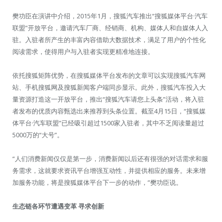
樊功臣在演讲中介绍，2015年1月，搜狐汽车推出“搜狐媒体平台·汽车
联盟”开放平台，邀请汽车厂商、经销商、机构、媒体人和自媒体人入
驻。入驻者所产生的丰富内容借助大数据技术，满足了用户的个性化
阅读需求，使得用户与入驻者实现更精准地连接。
依托搜狐矩阵优势，在搜狐媒体平台发布的文章可以实现搜狐汽车网
站、手机搜狐网及搜狐新闻客户端同步显示。此外，搜狐汽车投入大
量资源打造这一开放平台，推出“搜狐汽车请您上头条”活动，将入驻
者发布的优质内容甄选出来推荐到头条位置。截至4月15日，“搜狐媒
体平台·汽车联盟”已经吸引超过1500家入驻者，其中不乏阅读量超过
5000万的“大号”。
“人们消费新闻仅仅是第一步，消费新闻以后还有很强的对话需求和服
务需求，这就要求资讯平台增强互动性，并提供相应的服务。未来增
加服务功能，将是搜狐媒体平台下一步的动作，”樊功臣说。
生态链各环节遭遇变革 寻求创新