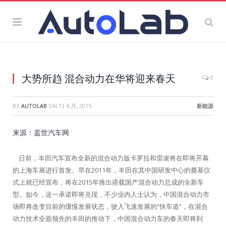
大势所趋 混合动力在华将迎来春天
0
BY
AUTOLAB
ON
13 4 月, 2015
新能源
来源：盖世汽车网
日前，丰田汽车宣布全新的混合动力版卡罗拉和雷凌将在即将开幕
的上海车展进行首发。早在2011年，丰田在其中国研发中心的奠基仪
式上就已经宣布，将在2015年推出搭载国产混合动力总成的全新车
型。如今，这一承诺即将兑现，不少业内人士认为，中国混合动力市
场即将改变目前的缓慢发展状态，驶入飞速发展的“快车道”，在混合
动力技术全面领先的丰田的推动下，中国混合动力车的春天即将到