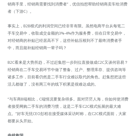
销商手里，经销商需要找到消费者”，优信拍想帮助经销商卖车给消费
者（下游C）。
事实上，B2B模式的利润空间已经非常有限。虽然电商平台从每笔二
手车交易中，收取成交金额的3%-4%作为服务费，但在日常交易中，
对经销商的补贴已经居高不下，这些补贴压根到不了最终消费者手
中，而且能补贴经销商一辈子吗？
B2C看来是大势所趋，不过赶集想一步到位直接做成C2C又谈何容易？
经销商在二手车交易环节中做了整备、过户、整理库存、提供咨询等
诸多工作，目前看仍然是二手车行业难以取代的角色。赶集想把这些
活儿都做了，没有两三年的线下积累是很难达成的。
“与车商B端相比，C端情况要复杂得多。面对茫茫人海，你如何使消费
者接受网购二手车的消费习惯，这是二手车C2C模式拓展的最大难
点。”好车无忧CEO彭程在接受媒体采访时称，在C2C模式面前，大家
都要从头开始。
曲线救国