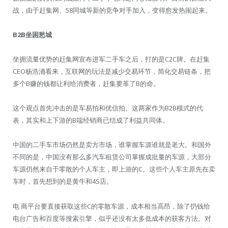
战，由于赶集网、58同城等新的竞争对手加入，变得愈发热闹起来。
B2B坐困愁城
坐拥流量优势的赶集网宣布进军二手车之后，打的是C2C牌。在赶集
CEO杨浩涌看来，互联网的玩法是减少交易环节，简化交易链条，把
多个B赚的钱都让利给消费者，赶集要革了B的命。
这个观点首先冲击的是车易拍和优信拍。这两家作为B2B模式的代
表，其实和上下游的B端经销商已结成了利益共同体。
中国的二手车市场仍然是卖方市场，谁掌握车源谁就是老大。和国外
不同的是，中国没有那么多汽车租赁公司掌握成批量的车源，大部分
车源仍然来自于零散的个人车主，即上游的C。这些个人车主原先在卖
车时，首先想到的是黄牛和4S店。
电 商平台要直接获取这些C的零散车源，成本相当高昂，除了扔钱给
电台广告和百度等搜索引擎，似乎还没有太多低成本的获客方法。对