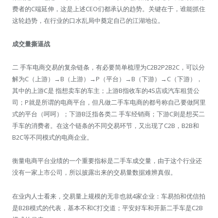
费者的C端延伸，这是上述CEO们都承认的趋势。关键在于，谁能抓住
这轮趋势，在行业的口水乱局中奠定自己的江湖地位。
成交量撕逼战
二 手车电商交易的复杂链条，有必要简单梳理为C2B2P2B2C，可以分
解为C（上游）→B（上游）→P（平台）→B（下游）→C（下游），
其中的上游C是 指想卖车的车主；上游B指收车的4S店或汽车租赁公
司；P就是所谓的电商平台，但凡做二手车电商的都号称自己要做阿里
式的平台（呵呵）；下游B泛指各类二 手车经销商；下游C则是想买二
手车的消费者。在这个链条的不同交易环节，又出现了C2B，B2B和
B2C等不同模式的电商企业。
衡量电商平台业绩的一个重要指标是二手车成交量，由于这个行业还
没有一家上市公司，所以披露出来的交易量数据难辨真假。
在业内人士看来，交易量上规模的无非也就4家企业：车易拍和优信拍
是B2B模式的代表，基本不和C打交道；平安好车和开新二手车是C2B