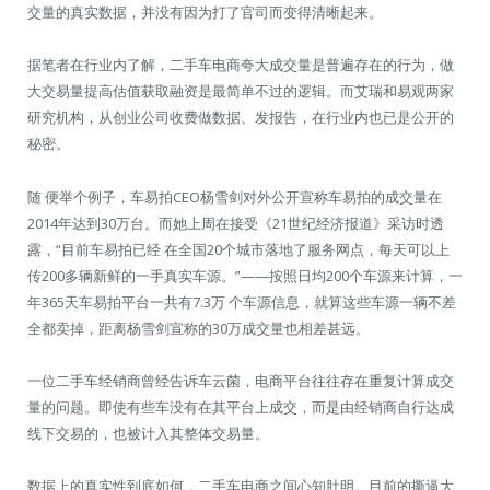
交量的真实数据，并没有因为打了官司而变得清晰起来。
据笔者在行业内了解，二手车电商夸大成交量是普遍存在的行为，做
大交易量提高估值获取融资是最简单不过的逻辑。而艾瑞和易观两家
研究机构，从创业公司收费做数据、发报告，在行业内也已是公开的
秘密。
随 便举个例子，车易拍CEO杨雪剑对外公开宣称车易拍的成交量在
2014年达到30万台。而她上周在接受《21世纪经济报道》采访时透
露，“目前车易拍已经 在全国20个城市落地了服务网点，每天可以上
传200多辆新鲜的一手真实车源。”——按照日均200个车源来计算，一
年365天车易拍平台一共有7.3万 个车源信息，就算这些车源一辆不差
全都卖掉，距离杨雪剑宣称的30万成交量也相差甚远。
一位二手车经销商曾经告诉车云菌，电商平台往往存在重复计算成交
量的问题。即使有些车没有在其平台上成交，而是由经销商自行达成
线下交易的，也被计入其整体交易量。
数据上的真实性到底如何，二手车电商之间心知肚明。目前的撕逼大