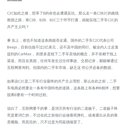
C2C如此之难，想革了B的命也会遭遇反抗。那么走一条C2B2C的曲线
救国之路，将C2B、B2B、B2C三个环节打通，就能实现二手车C2C的
共产主义吗？
事 实上，谁也不知道这条路能否走通。国外的二手车C2C代表公司
Beepi，目前估值不过2亿美元，还不及中国的同行。被业内人士反复
提到的CarMax， 则更多是线下二手车卖场的概念，并不依赖于线上
渠道。而且在美国，任何车发生过任何事故、交易记录，都能够通过
互联网查询到。但国内的二手车市场，缺乏这 些公开必备的数据。
如果说C2C是二手车行业最终的共产主义理想，那么在此之前，二手
车电商必然要走一条有中国特色的道路，这条路上有各种B相伴，想要
脱离B要有一个时间过程。
说白了，互联网要干的事，是消灭所有行业的二道贩子。二道贩子终
究是要消亡的，不过在此之前他们会做垂死挣扎，或者露出从良的善
意嘴脸。而其目的，只不过是为苟延残喘罢了。