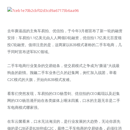
去年撕逼战的主角车易拍、优信拍，于今年3月都宣布了新一轮的融资
安排：车易拍1.1亿美元由人人网领D轮融资，优信拍1.7亿美元百度领
投C轮融资。值得注意的是，这两家以B2B模式著称的二手车电商，几
乎同时宣布进军B2C领域。
二手车电商行业复杂的交易链条，使交易模式之争成为“撕逼”大战最
狗血的剧情。觊觎二手车业务已久的赶集网，匆忙加入战团，举着
C2C模式的大旗，开始向B2B模式发难。
看客们突然发现，车易拍的CEO杨雪剑、优信拍的CEO戴琨以及赶集
网的CEO杨浩涌开始在各类媒体上唾沫四溅，口水的主题无非是二手
车电商模式哪家强。
在车云菌看来，口水无法淹没的，是行业发展的大趋势，无论你原先
做的是C2B还是B2B抑或C2C，最终二手车电商的交易链条，必须往消