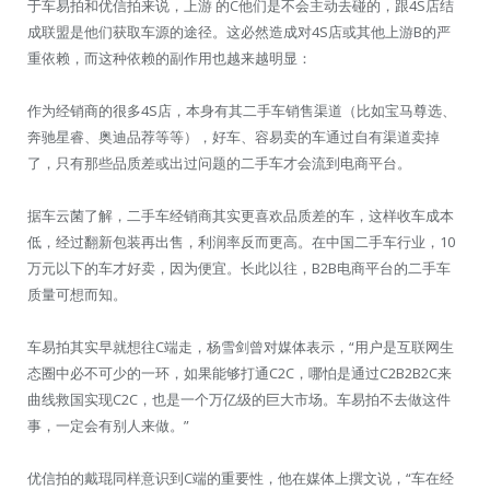
于车易拍和优信拍来说，上游 的C他们是不会主动去碰的，跟4S店结
成联盟是他们获取车源的途径。这必然造成对4S店或其他上游B的严
重依赖，而这种依赖的副作用也越来越明显：
作为经销商的很多4S店，本身有其二手车销售渠道（比如宝马尊选、
奔驰星睿、奥迪品荐等等），好车、容易卖的车通过自有渠道卖掉
了，只有那些品质差或出过问题的二手车才会流到电商平台。
据车云菌了解，二手车经销商其实更喜欢品质差的车，这样收车成本
低，经过翻新包装再出售，利润率反而更高。在中国二手车行业，10
万元以下的车才好卖，因为便宜。长此以往，B2B电商平台的二手车
质量可想而知。
车易拍其实早就想往C端走，杨雪剑曾对媒体表示，“用户是互联网生
态圈中必不可少的一环，如果能够打通C2C，哪怕是通过C2B2B2C来
曲线救国实现C2C，也是一个万亿级的巨大市场。车易拍不去做这件
事，一定会有别人来做。”
优信拍的戴琨同样意识到C端的重要性，他在媒体上撰文说，“车在经