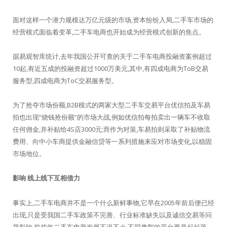
面对这样一个潜力规模达万亿元级的市场,资本纷纷入局,二手车市场的
经营模式面临着变革,二手车电商也开始成为经营模式创新的焦点。
据易观智库统计,去年我国公开可查的关于二手车电商投融资案例超过
10起,有近五成的投融资超过1000万美元,其中,有四成电商为ToB交易
服务型,四成电商为ToC交易服务型。
为了抢夺市场份额,B2B模式的两家大型二手车交易平台优信拍及车易
拍也出现“烧钱抢份额”的市场大战,例如优信拍每拍卖出一辆车不收取
任何佣金,并补贴给4S店3000元;而作为对策,车易拍则采取了补贴物流
费用、向中小车商提供金融信贷等一系列措施来应对市场变化,以稳固
市场地位。
影响 线上线下互相借力
事实上,二手车电商并不是一个什么新鲜事物,它早在2005年前后便已经
出现,只是受我国二手车政策不完善、行业标准缺失以及诚信交易等问
题影响,前些年二手车电商发展不温不火,不同类型的平台更是起起落