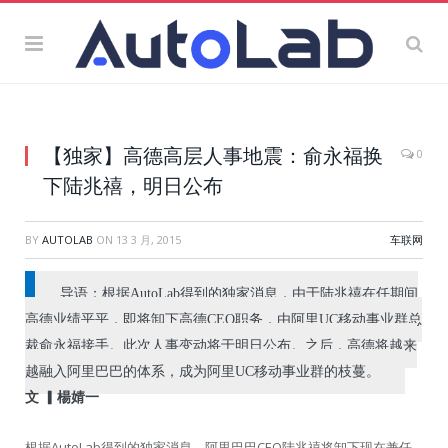
【独家】高德高层人事地震：俞永福换
0
下陆兆禧，明日公布
BY
AUTOLAB
ON
13 3 月, 2015
车联网
导语：根据AutoLab得到的独家消息，由于陆兆禧在任期间
高德业绩平平，即将卸下高德CEO职务，由阿里UC移动事业群总
裁俞永福接手。此次人事变动将于明日公布。之后，高德将越来
越融入阿里巴巴的体系，成为阿里UC移动事业群的枝蔓。
文 ▎楊婧一
根据AutoLab得到的独家消息，阿里巴巴CEO陆兆禧将卸下现在兼任