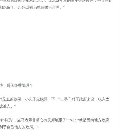
手车就只能面临价格跳水，导致北京卖车的车主会继续开，一直开到
都跑偏了。起码以省为单位限不合理。”
持，反倒多番阻碍？
一针见血的效果，小丸子先膜拜一下：“二手车对于政府来说，收入太
放准入。”
“委员”，立马表示非常心有灵犀地跟了一句：“就是因为地方政府
利于自己地方的政策。”