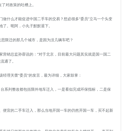
在了对政策的吐槽上。
门做什么才能促进中国二手车的交易？想必很多“委员”立马一个头变
地了。呃阿，小丸子默默退下。
意思限迁的那几个城市，是因为没几辆车吧？
家营销总监孙蓉说的：“对于北京，目前最大问题其实就是国一国二
法流通了。
级经理关蕾“委员”的发言，最为详细，大家鼓掌：
出台系列整改都包括限外地车迁入，一是看似完成环保指标，二是保
、便宜的二手车迁入，那么当地开国一车的仍然开国一车，买不起新