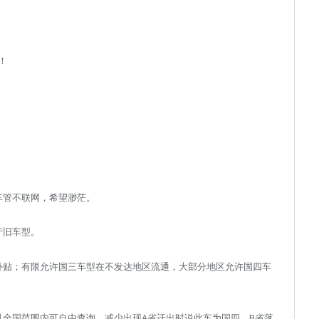
！
车管不联网，希望渺茫。
产旧车型。
补贴；有限允许国三车型在不发达地区流通，大部分地区允许国四车
且全国范围内可自由查询。减少出现A省迁出时说此车为国四，B省落