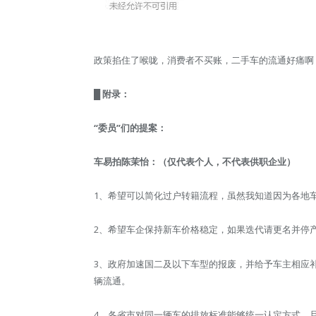
政策掐住了喉咙，消费者不买账，二手车的流通好痛啊
█ 附录：
“委员”们的提案：
车易拍陈茉怡：（仅代表个人，不代表供职企业）
1、希望可以简化过户转籍流程，虽然我知道因为各地
2、希望车企保持新车价格稳定，如果迭代请更名并停
3、政府加速国二及以下车型的报废，并给予车主相应
辆流通。
4、各省市对同一辆车的排放标准能够统一认定方式，