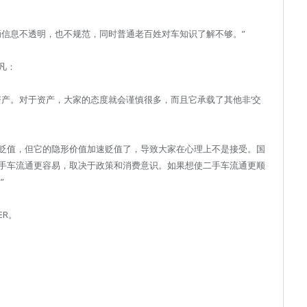
辆信息不透明，也不规范，同时普通老百姓对车知识了解不够。”
凡：
资产。对于资产，大家的态度就会谨慎很多，而且它承载了其他非‘交
贬值，但它的隐形价值加速贬值了，导致大家在心理上不是接受。国
手车流通更容易，取决于政策和消费意识。如果想使二手车流通更顺
”
ER。