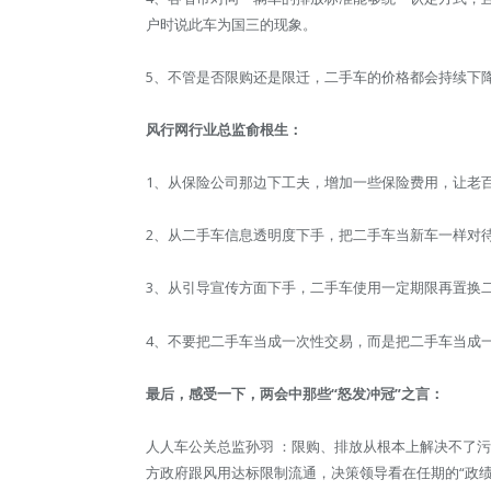
户时说此车为国三的现象。
5、不管是否限购还是限迁，二手车的价格都会持续下
风行网行业总监俞根生：
1、从保险公司那边下工夫，增加一些保险费用，让老
2、从二手车信息透明度下手，把二手车当新车一样对
3、从引导宣传方面下手，二手车使用一定期限再置换
4、不要把二手车当成一次性交易，而是把二手车当成
最后，感受一下，两会中那些“怒发冲冠”之言：
人人车公关总监孙羽 ：限购、排放从根本上解决不了
方政府跟风用达标限制流通，决策领导看在任期的“政绩