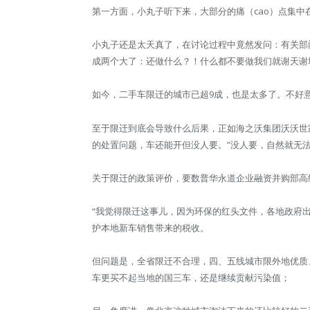
第一方面，小丸子听下来，大部分的痛（cao）点集中
小丸子还是太天真了，在讨论过程中竟然发问：有关部
成两个大了：还做什么？！什么都不要做我们就谢天谢
如今，二手车限迁的城市已超9成，也是太多了。不好
至于限迁到底会导致什么后果，正如海之沃集团沃沃世
的处置问题，车还能开但没人要。”没人要，自然就无
关于限迁的政策评价，要数普华永道企业融资并购部高
“我觉得限迁这事儿，因为环保的红头文件，各地政府
护本地新车销售带来的税收。
但问题是，全省限迁不合理，四、五线城市限外地优质
车更买不起当地的国三车，还是继续贡献污染值；