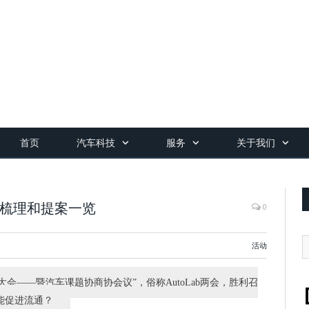
首页
汽车科技
服务
关于我们
点梳理和提案一览
0
活动
表大会——暨汽车课题协商协会议”，俗称AutoLab两会，胜利召
能促进流通？