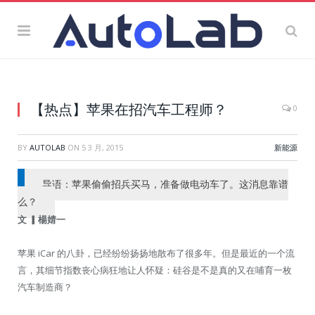
【热点】苹果在招汽车工程师？
0
BY
AUTOLAB
ON
5 3 月, 2015
新能源
导语：
苹果偷偷招兵买马，准备做电动车了。这消息靠谱
么？
文
▎楊婧一
苹果 iCar 的八卦，已经纷纷扬扬地散布了很多年。但是最近的一个流
言，其细节指数丧心病狂地让人怀疑：硅谷是不是真的又在哺育一枚
汽车制造商？