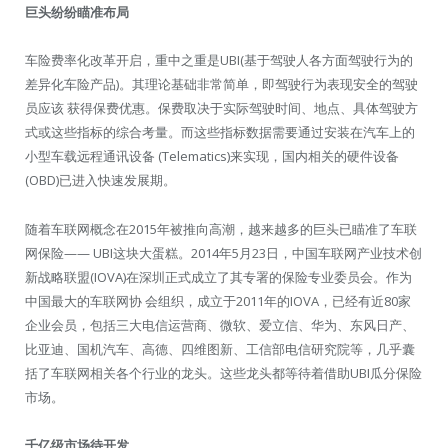
巨头纷纷瞄准布局
车险费率化改革开启，重中之重是UBI(基于驾驶人各方面驾驶行为的
差异化车险产品)。其理论基础非常简单，即驾驶行为表现安全的驾驶
员应该 获得保费优惠。保费取决于实际驾驶时间、地点、具体驾驶方
式或这些指标的综合考量。而这些指标数据需要通过安装在汽车上的
小型车载远程通讯设备 (Telematics)来实现，国内相关的硬件设备
(OBD)已进入快速发展期。
随着车联网概念在2015年被推向高潮，越来越多的巨头已瞄准了车联
网保险—— UBI这块大蛋糕。2014年5月23日，中国车联网产业技术创
新战略联盟(IOVA)在深圳正式成立了其专署的保险专业委员会。作为
中国最大的车联网协 会组织，成立于2011年的IOVA，已经有近80家
企业会员，包括三大电信运营商、微软、爱立信、华为、东风日产、
比亚迪、国机汽车、高德、四维图新、工信部电信研究院等，几乎囊
括了车联网相关各个行业的龙头。这些龙头都等待着借助UBI瓜分保险
市场。
千亿级市场待开发