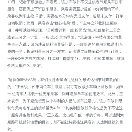
10日，记者下载微微拼车发现，该拼车软件不仅提供春节顺风车拼车
服务，还提供上下班拼车服务。乘客需要至少提前30分钟预约下单。
乘客收到车主抢 单后，需要在15分钟内完成支付；逾期未支付，订单
自动取消；此后，乘客点击“确认搭乘”后，车主将立即收到全额款
项；并可以随时提现。“分摊费计算一般 按照当地出租价格的二分之一
或者三分之一计算，一般以5公里为界限。”北京微卡科技有限公司董
事长王永说，因为涉及到耗油量等问题，一般短途的费用大概是 打车
费的一半，长途则是三分之一左右。记者通过该拼车软件进行计算，
一段6公里左右的路程，打出租可能需要13元左右，但如果拼车，核算
价格大概在9元左 右。
“这就像吃饭AA制，我们只是希望通过这样的形式达到节能降耗的目
的。”王永说。如果两位车主顺路，就可有效减少车辆上路数量；如果
一 位有车人搭载一位无车乘客，则可增加单车的使用效率。此外，王
永表示，为了避免想要从中牟利的人借助拼车拉活儿，该拼车软件限
制每天每名车主的接单量为4 单，“其实制定较低价格也是为了不让这
一服务具备盈利效果。”王永说。比出租车低一半的价格，可以达到为
顺路司机贴补油费的目的，却不能让特意接送乘客的 人达到赚钱的目
的。