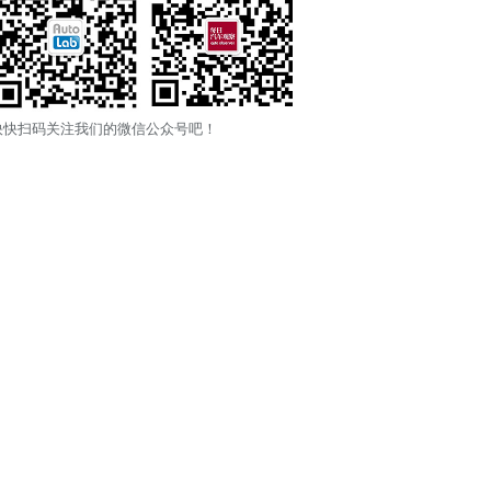
快快扫码关注我们的微信公众号吧！