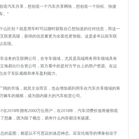
们想创造汽车共享，想创造一个汽车共享网络，想创造一个轻松、快捷
车。”
什么区别？就是用车时可以随时获取自己想知道的任何信息，而这一
能互联更高级，获得的信息量更为全面也更智能。这是多年以前车联
以实现。
专车业务的互联网公司，在专车领域，尤其是高端商务用车领域具有
成立海易出行合资公司，双方看中的是对方平台上的用户资源。在运
点在于车队规模和单车盈利能力。
广阔的市场，就其主业而言，也会增加易到用车在汽车共享领域的筹
10万辆车的规模，成为国内最大的汽车租赁公司。
在2018年拥有2000万位用户，在2018年，汽车消费价值将被彻底
满了想象，因为除了概念，易奇什么内容都没有披露。
提及应总的蓝图，都是以不可思议的迷恋神态。应宜伦领导的博泰创业于