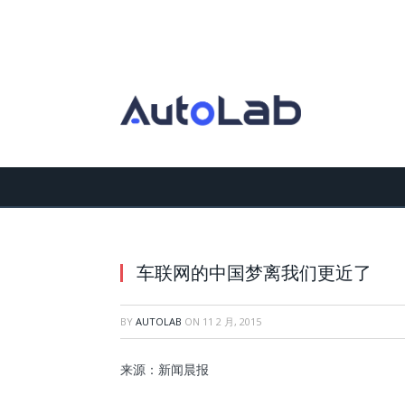
车联网的中国梦离我们更近了
BY
AUTOLAB
ON
11 2 月, 2015
来源：新闻晨报