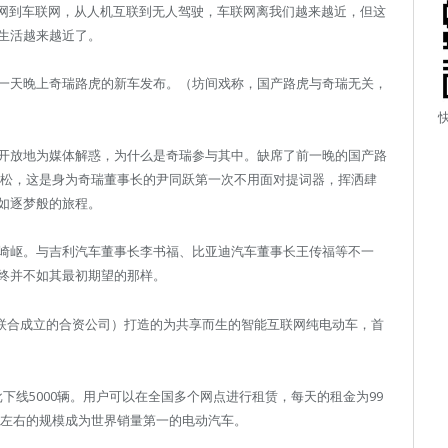
网到车联网，从人机互联到无人驾驶，车联网离我们越来越近，但这
生活越来越近了。
一天晚上奇瑞路虎的新车发布。（坊间戏称，国产路虎与奇瑞无关，
很开放地为媒体解惑，为什么是奇瑞参与其中。缺席了前一晚的国产路
轻松，这是身为奇瑞董事长的尹同跃第一次不用面对提词器，挥洒肆
如逐梦般的旅程。
崎岖。与吉利汽车董事长李书福、比亚迪汽车董事长王传福等不一
终并不如其最初期望的那样。
家联合成立的合资公司）打造的为共享而生的智能互联网纯电动车，首
，首批下线5000辆。用户可以在全国多个网点进行租赁，每天的租金为99
万辆左右的规模成为世界销量第一的电动汽车。