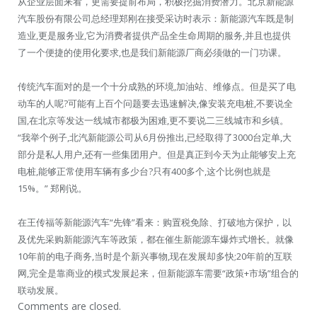
从企业层面来看，更需要提前布局，积极挖掘消费潜力。北京新能源
汽车股份有限公司总经理郑刚在接受采访时表示：新能源汽车既是制
造业,更是服务业,它为消费者提供产品全生命周期的服务,并且也提供
了一个便捷的使用化要求,也是我们新能源厂商必须做的一门功课。
传统汽车面对的是一个十分成熟的环境,加油站、维修点。但是买了电
动车的人呢?可能有上百个问题要去迅速解决,像安装充电桩,不要说全
国,在北京等发达一线城市都极为困难,更不要说二三线城市和乡镇。
“我举个例子,北汽新能源公司从6月份推出,已经取得了3000台定单,大
部分是私人用户,还有一些集团用户。但是真正到今天为止能够安上充
电桩,能够正常使用车辆有多少台?只有400多个,这个比例也就是
15%。” 郑刚说。
在王传福等新能源汽车“先锋”看来：购置税免除、打破地方保护，以
及优先采购新能源汽车等政策，都在催生新能源车爆炸式增长。就像
10年前的电子商务,当时是个新兴事物,现在发展却多快;20年前的互联
网,完全是靠商业的模式发展起来，但新能源车需要“政策+市场”组合的
联动发展。
Comments are closed.