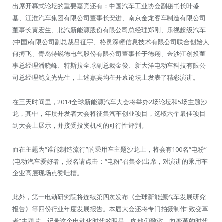
出席开幕式论坛的重要嘉宾还有：中国汽车工业协会副秘书长叶盛
基、江淮汽车集团有限公司董事长安进、南京金龙客车制造有限公司
董事长黄宏生、北汽新能源股份有限公司总经理郑刚、乐视超级汽车
(中国)有限公司副总裁吕征宇、格灵深瞳信息技术有限公司联合创始人
何搏飞、青岛特锐德电气股份有限公司董事长于德翔、金沙江创投董
事总经理潘晓峰、特斯拉全球副总裁金俊、新大洋电动车科技有限公
司总经理鲍文光先生，上述嘉宾均在开幕论坛上发表了精彩演讲。
在三天时间里，2014全球新能源汽车大会将举办2场论坛和5场主题沙
龙，其中，年度开发者大会将征集汽车创业项目，选取六个最佳项目
到大会上展示，并接受投资机构的可行性评判。
而在主题为“谁能制造流行”的乘用车主题沙龙上，将会有100名“电粉”
(电动汽车爱好者，报名请点击：“电粉”召集令)出席，对演讲的乘用车
企业高层现场点赞吐槽。
此外，第一电动研究院将连续第四次发布《全球新能源汽车发展研究
报告》等四份行业年度发展报告。本届大会还将专门拍摄制作“致变革
者”主题片，记录这个电动化时代的明星，向他们致敬，向变革的时代