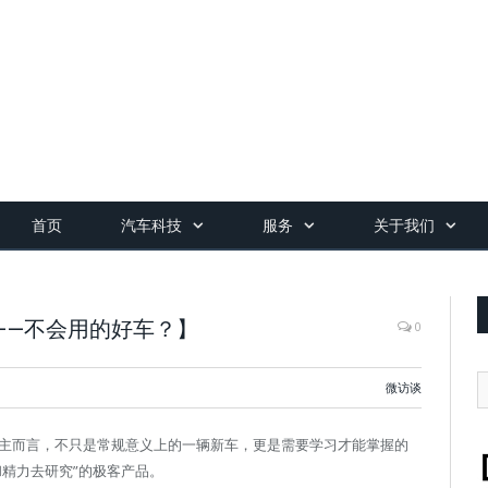
首页
汽车科技
服务
关于我们
——不会用的好车？】
0
微访谈
车主而言，不只是常规意义上的一辆新车，更是需要学习才能掌握的
精力去研究”的极客产品。