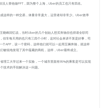
理，但没人替他做PPT，因为整个上海，Uber的员工也只有四名。
完成这样的一种交易，体量非常庞大，运营者却非常少。Uber效率
释，王晓峰回忆说，当时Uber的几个创始人想买奔驰但也得请全职司
旧，但车每天用的也只有三四个小时，这对社会来讲不算是好事，司
一个APP，设一个密码，这样他们就可以一起用五辆奔驰，就这样
他们敏锐地发现了其中蕴藏的商机，这样，Uber最终成立。
麻省理工大学过来一个实验，一个城市里面有95%的乘客是可以实现
一个技术的手段解决这一问题。