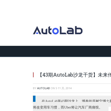
【43期AutoLab沙龙干货】未
BY
AUTOLAB
ON
5 11 月, 2014
在AutoLab第43期沙龙上，博泰的原树宁
将改变用车习惯，而Uber将让汽车厂商痛恨。