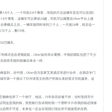
1.6个人，一个司机0.6个乘客，传统的方法这辆车其实可以实现5
1.6个乘客，这辆车可以乘坐24趟，司机可以频繁在Uber平台上接
引入合乘概念之后，一辆车能同时坐到三个人，一天接24单，然后这一
72个人，翻13倍。
50万辆车。
车等模式也在虎视眈眈，Uber如何杀出重围，中国的团队也想了不少
之后就有车能到就像自来水一样。
晓峰提到，在中国，Uber也与皇家艾美酒店等进行合作，在酒店专门
50个城市第一个推出了针对讲英文的用户所推出来的英文司机服务。这
王晓峰也举了一个例子，他说，15年前存折被干掉，当时觉得开什
证明这是我的钱，突然银行告诉我给我一个塑料卡片存我的钱还很难
以趋势不可逆，未来也一定会实现我们现在所不能接受的东西。