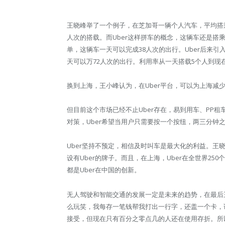
王晓峰举了一个例子，在芝加哥一辆个人汽车，平均搭乘
人次的搭载。而Uber这样拼车的概念，这辆车还是搭乘
单，这辆车一天可以完成38人次的出行。Uber后来
天可以万72人次的出行。利用率从一天搭载5个人到现在
换到上海，王小峰认为，在Uber平台，可以为上海减少
但目前这个市场已经不止Uber存在，易到用车、PP租
对策，Uber希望当用户只需要按一个按纽，两三分钟
Uber坚持不预定，相信及时叫车是最大化的利益。王
设有Uber的牌子。而且，在上海，Uber在全世界2
都是Uber在中国的创新。
无人驾驶和智能交通的发展一定是未来的趋势，在最后
么玩笑，我每存一笔钱帮我打出一行字，还盖一个卡，
接受，但现在只有百分之零点几的人还在使用存折。所