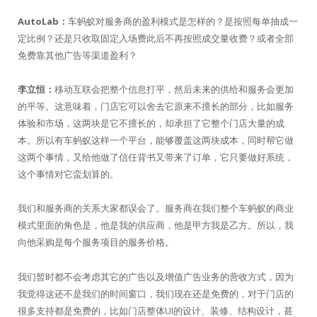
AutoLab：
车蚂蚁对服务商的盈利模式是怎样的？是按照每单抽成一
定比例？还是只收取固定入场费此后不再按照成交量收费？或者全部
免费靠其他广告等渠道盈利？
李立恒：
移动互联会把整个信息打平，然后未来的供给和服务会更加
的平等。这意味着，门店它可以舍去它原来不擅长的部分，比如服务
体验和市场，这两块是它不擅长的，却承担了它整个门店大量的成
本。所以有车蚂蚁这样一个平台，能够覆盖这两块成本，同时帮它做
这两个事情，又给他做了信任背书又带来了订单，它只要做好系统，
这个事情对它蛮划算的。
我们和服务商的关系大家都误会了。服务商在我们整个车蚂蚁的商业
模式里面的角色是，他是我的供应商，他是甲方我是乙方。所以，我
向他采购是每个服务项目的服务价格。
我们暂时都不会考虑其它的广告以及增值广告业务的营收方式，因为
我觉得这还不是我们的时间窗口，我们现在还是免费的，对于门店的
很多支持都是免费的，比如门店整体UI的设计、装修、结构设计，甚