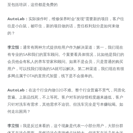
至包括培训，这些都是免费的
AutoLab：
实际操作时，维修保养时会“发现”需要新的项目，客户往
往是小白鼠，被吓住，新的项目做的话，责任权利划分是如何来做
的？
李立恒：
通常有两种方式提供给用户作为解决渠道：第一，我们现在
有专业的SA和我们的置车顾问。个案要看具体情况，比如他是我们的
会员他会有私人的养车管家和顾问。如果不是会员，只是普通的购买
用户，可以找我们现场的SA就可以解决。第二种渠道，我们现在有很
多网点属于OTA的直营式加盟，线下是不会接单的。
AutoLab：
在这个行业内做O2O不难。整个行业普遍不景气，同质化
普遍。上新品找死，不上等死。客户对车的珍惜程度越来越低，客户
只针对洗车有需求，其他需求不迫切。但洗车完全是亏本赚吆喝。如
何走出困局？
李立恒：
我是反过来看的，这个现象是代表一小部分用户，大部分群
体不在这个里面。虽然说这个市场难点比较大，但汽车在近几年永远