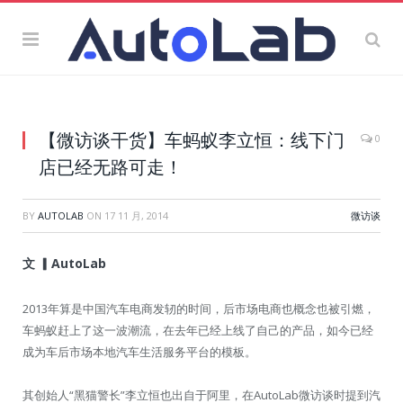
【微访谈干货】车蚂蚁李立恒：线下门
0
店已经无路可走！
BY
AUTOLAB
ON
17 11 月, 2014
微访谈
文 ▎AutoLab
2013年算是中国汽车电商发轫的时间，后市场电商也概念也被引燃，
车蚂蚁赶上了这一波潮流，在去年已经上线了自己的产品，如今已经
成为车后市场本地汽车生活服务平台的模板。
其创始人“黑猫警长”李立恒也出自于阿里，在AutoLab微访谈时提到汽