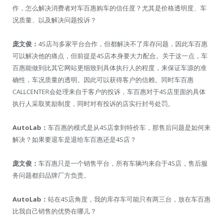
作，怎么解决消费者对车百惠购车的信任度？尤其是价格透明度、车
况质量、以及解决问题投诉？
庞文俊：
4S店与多家平台合作，但都解决不了库存问题，因此车百惠
可以解决他的痛点，但前提是4S店本身要大力配合。关于这一点，车
百惠能做到比其它网站更细致到具体执行人的程度，来保证车源的准
确性，车况质量的透明。因此可以获得客户的信赖。同时车百惠
CALLCENTER会处理来自于客户的投诉，车百惠对于4S店里面的具体
执行人采取奖励制度，同时对有投诉的店实行封号处罚。
AutoLab：
车百惠的模式是从4S店拿到特价车，那售后问题是如何来
解决？如果要退车是退给车百惠还是4S店？
庞文俊：
车百惠只是一个销售平台，所有车辆均来自于4S店，售后服
务问题都归品牌厂方负责。
AutoLab：
站在4S店角度，我的库存车可能只有两三台，放在车百惠
比我自己销售的优势在哪儿？