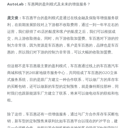
AutoLab：
车惠网的盈利模式及未来的增值服务？
庞文俊：
车百惠平台的盈利模式是通过在线金融及保险等增值服务获
利，在前期发展阶段对上下游都不收取费用，通过一到一年半左右的
运营，我们获得了4S店的黏度和客户的黏度之后，我们可以根据成
交，向上游收取佣金。同时，向下游收取加盟费。车百惠对下游的控
制力非常强，因为资源是车百惠的，客户是车百惠的，品牌也是车百
惠的，所以我们对下游的控制力非常强，可以大幅的收取加盟费。
但这都不是车百惠最主要的盈利模式，车百惠通过线上的车百惠汽车
商城和线下的265家地级市服务中心，共同组成了车百惠的O2O立体
式服务系统，目的是跟厂方建立一种合作联系，可以做厂方的库存车
的买断包销，还可以做新的车型的定制预售，就是像特斯拉那种，同
时我们也跟新能源车厂方建立了联系，将来可以做电动车的联租和包
租。
除了这些，车百惠还有一些增值服务，通过与厂方合作库存车买断包
销，新车型的定制预售来获利比如车百惠平台以现在的P2P平台，建
立一个战略合作，当银行等金融机构给当地的客户提供70%的贷款以