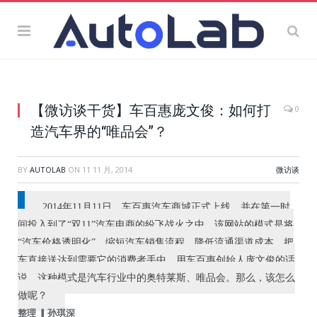
【微访谈干货】车百惠庞文俊：如何打
0
造汽车界的“唯品会”？
BY
AUTOLAB
ON
11 11 月, 2014
微访谈
2014年11月11日，车百惠汽车商城正式上线，并在第一时
间投入到了“双11”汽车电商的纷飞战火之中。该网站的模式是将
“汽车价格透明化”，缩短汽车销售流程，降低流通渠道成本，把
车直接送达到需要它的消费者手中。用车百惠创始人庞文俊的话
说，这种模式是汽车行业中的奥特莱斯、唯品会。那么，该怎么
做呢？
整理 ▎孙琪深