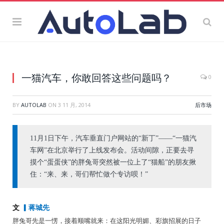
一猫汽车，你敢回答这些问题吗？
0
BY
AUTOLAB
ON
3 11 月, 2014
后市场
11月1日下午，汽车垂直门户网站的“新丁”——“一猫汽
车网”在北京举行了上线发布会。活动间隙，正要去寻
摸个“蛋蛋侠”的胖兔哥突然被一位上了“猫船”的朋友揪
住：“来、来，哥们帮忙做个专访呗！”
文
▎蒋城先
胖兔哥先是一愣，接着顺嘴就来：在这阳光明媚、彩旗招展的日子