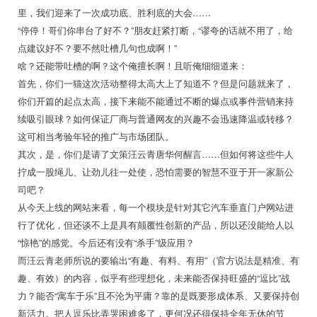
里，我们迎来了一次成功底、胜利底的大会……
“停停！哥们你串台了好不？”朋友赶紧打断，“谬夸的话就不用了，给
点建议好不？要不然吐槽几句也成啊！”
啥？还能带吐槽的啊？这个俺擅长啊！且听俺细细道来：
首先，你们一猫这次活动整得太高大上了知道不？但是问题就来了，
你们开篇的起点太高，接下来能不能通过不断的爆点或事件营销来持
续吸引眼球？如何保证厂商与普通网友的兴趣不会迅速降温或转移？
这可相当考验年轻的推广与市场团队。
其次，是，你们是请了文策汪云青唐华何醒言……但如何将这些牛人
拧成一股绳儿、让劲儿往一处使，恐怕需要的智慧不亚于开一家新公
司吧？
从今天上线的网站来看，每一个模块是针对其它汽车垂直门户网站进
行了优化，但还谈不上是具有颠覆性创新的产品，所以还没能给人以
“惊艳”的感觉。今后还有没有“杀手”级应用？
而汪云青老师所说的要输出“有趣、有料、有用”（官方说法是精准、有
趣、有效）的内容，似乎有些理想化，未来能否保持旺盛的“逗比”战
力？能否“寓车于乐”且不沦为平庸？靠的是既要形成体系、又要保持创
新活力。把人逗乐比弄哭困难多了，更何况还得保持全年无休的节