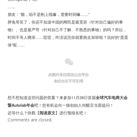
……
朋友：“额，咱不是刚上线嘛，需要时间嘛……”
胖兔哥笑了，你还不知道中国的网民是最宽容（针对自己偏好的事
物）、也是最严苛（针对自己不了解、不熟悉的事物）的吗？所以，
时间不等人啊亲……哎哎，咋没说完你就要跑去加班啦？说好的“蛋蛋
侠”呢……
想不想知道这些问题的答案？来参加11月28日首届
全球汽车电商大会
暨Autolab年会
吧！您有机会向一猫创始人何醒言当面提问！
还等什么？快戳【
阅读原文
】进行预报名吧！
Comments are closed.