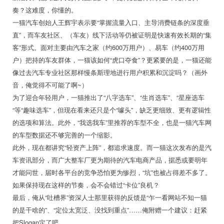
奏？这难度，你懂的。
一猫汽车创始人王辉宇表示要“掌握流量入口、主导消费链条的深度垂
直”，而车友社区、（车友）线下活动等仍被证明是快速有效长期的“集
客”形式。面对主要由汽车之家（约600万用户）、易车（约400万用
户）把持的车友群体，一猫该如何“虎口夺食”？更紧要的是，一猫还能
像过去汽车专业社区那样慢条斯理地进行用户积累和沉淀吗？（画外
音，俺觉得不可能了啊~）
为了迎合年轻用户，一猫推出了“八字选车”、“生肖选车”、“星座选车
“等“趣味选车”，但现在看来还只是个“噱头”，缺乏更细致、更有逻辑性
的选项和算法。此外，“我选我车”里推荐的车型不全，也是一猫汽车网
的车型数据还不够完善的一个缩影。
此外，现在都讲究“轻资产上阵”，都追求速度。而一猫这次发布的是汽
车资讯部分，而广大整车厂更为期待的汽车电商产品，据悉或要明年
才能问世，届时各平台的竞争恐怕更为惨烈，“坑”也被占得差不多了。
如果保持现在这样的节奏，会不会错过“卡位”良机？
最后，俺从“吐槽界”资深人士那里获得的反馈是“乍一看网站不知一猫
的是干啥的”、“定位太宽泛、没找到重点”……俺附赠一个建议：赶紧
把Slogan定了吧。