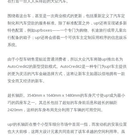
在打造一台人人买得起的大众汽车。
围绕着这台车，甚至是一次商业模式的更新，包括重新定义了汽车定
制化和汽车贷款的服务标准。除了标准配置之外，up!还将呈现诸多新
特色配置，例如up!boxes——一个专门为购物、长途旅行或带儿童出
行配备的箱子；up!还将会搭载一个可供车主定制应用程序的信息娱乐
系统。
由于小型车销售需贴近普通消费者，所以大众汽车将随up!推出名为
AutoCredit2的新型贷款模式。AutoCredit2是一种专门为up!车主提供
的更为灵活的汽车金融选择方式，这将让新车主如愿以偿地拥有一款
安全而又经济的新车。
超长轴距。3540mm x 1640mm x 1480mm的车身尺寸使up!成为最小
巧的四座车之一。其总长包括了超短的车身前后悬和超长的轴距
2420mm，这样的车身布局充分利用了车辆的可用空间。
up!的长轴距在整个小型车细分市场中首屈一指，而发动机的安装位置
也大大前移，这两大设计元素共同造就了该车卓越的空间利用率。虽