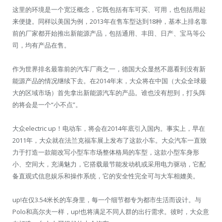
这里的环境是一个宽泛概念，它既包括有车可买、可用，也包括用起
来便捷。同样以美国为例，2013年在售车型达到18种，基本上排名靠
前的厂家都开始推出新能源产品，包括通用、丰田、日产、宝马等公
司，均有产品在售。
作为世界排名最靠前的汽车厂商之一，德国大众显然不愿看到没有新
能源产品的情况继续下去。在2014年末，大众将在中国（大众全球最
大的区域市场）首先拿出新能源汽车的产品。谁也没有想到，打头阵
的将会是一个“小不点”。
大众electric up！电动车，将会在2014年底引入国内。事实上，早在
2011年，大众就在法兰克福车展上发布了这款小车。大众汽车一直致
力于打造一款能改写小型车市场整体格局的车型，这款小型车身形
小、空间大，充满魅力，它搭载最节能发动机或采用电力驱动，它配
备直观式信息娱乐和操作系统，它的安全性完全可与大车相媲美。
up!在仅3.54米长的车身里，每一个细节都专为都市生活而设计。与
Polo和高尔夫一样，up!也将满足不同人群的出行需求。彼时，大众意