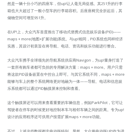
然是一辆十分小巧的四座车，但up!让人毫无局促感。其251升的行李
箱也大大超过了一般小型车的行李箱容积。后座座椅完全折起后，其
储物空间可增至951升。
在UP!上，大众汽车首度推出了移动式便携式信息娱乐设备(PID)——
maps + more(地图+扩展功能)系统。与up!相同，PID系统也同样经济
实惠，其设计初衷旨在将导航、电话、资讯和娱乐功能进行整合。
大众汽车携手全球领先的导航系统供应商Navigon，为up!量身打造了
一套所有购车者都可负担的专用解决方案：maps + more。用户只需
将这款PID设备嵌置在中控台上即可。与其它系统不同，maps + more
能够与车上的整个系统网络更好地融为一体——导航、电话和信息娱
乐系统都可以通过PID触摸屏来控制和查看。
这个触摸屏还可以用来查看重要的车辆信息，例如ParkPilot，它可让
驾驶者在停车的时候更好地控制本车与相邻车辆之间的距离。专为up!
设计的应用程序还可供用户按需扩展maps + more功能。
不过，上述这些数据都非电动版特别。显然，大众将电动版UP!作为进