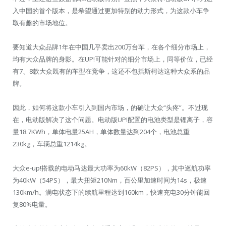
入中国的首个版本，是希望通过更加特别的动力形式，为这款小车争
取有趣的市场地位。
要知道大众品牌1年在中国几乎卖出200万台车，在各个细分市场上，
均有大众品牌的身影。在UP!可能针对的细分市场上，同等价位，已经
有7、8款大众既有的车型在竞争，这还不包括斯柯达这种大众系的品
牌。
因此，如何将这款小车引入到国内市场，的确让大众“头疼”。不过现
在，电动版解决了这个问题。电动版UP!配置的电池类型是锂离子，容
量18.7KWh，单体电量25AH，单体数量达到204个，电池总重
230kg，车辆总重1214kg。
大众e-up!搭载的电动马达最大功率为60kW（82PS），其中巡航功率
为40kW（54PS），最大扭矩210Nm，百公里加速时间为14s，极速
130km/h。满电状态下的续航里程达到160km，快速充电30分钟能回
复80%电量。